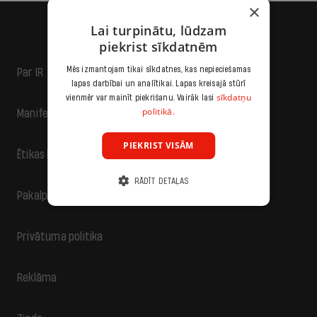
×
Lai turpinātu, lūdzam
piekrist sīkdatnēm
Mēs izmantojam tikai sīkdatnes, kas nepieciešamas
Par IR
lapas darbībai un analītikai. Lapas kreisajā stūrī
sīkdatņu
vienmēr var mainīt piekrišanu. Vairāk lasi
politikā.
Manifests
PIEKRIST VISĀM
Ētikas kodekss
RĀDĪT DETAĻAS
Pakalpojumu sniegšanas noteikumi
Privātuma politika
Reklāma