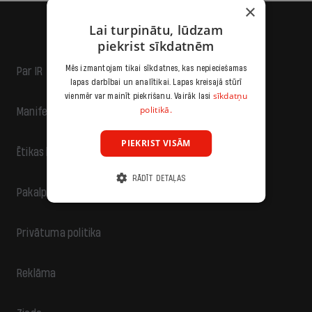
×
Lai turpinātu, lūdzam
piekrist sīkdatnēm
Mēs izmantojam tikai sīkdatnes, kas nepieciešamas
Par IR
lapas darbībai un analītikai. Lapas kreisajā stūrī
sīkdatņu
vienmēr var mainīt piekrišanu. Vairāk lasi
politikā.
Manifests
PIEKRIST VISĀM
Ētikas kodekss
RĀDĪT DETAĻAS
Pakalpojumu sniegšanas noteikumi
Privātuma politika
Reklāma