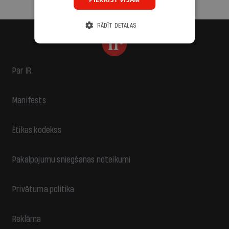
RĀDĪT DETAĻAS
Par IR
Manifests
Ētikas kodekss
Pakalpojumu sniegšanas noteikumi
Privātuma politika
Reklāma