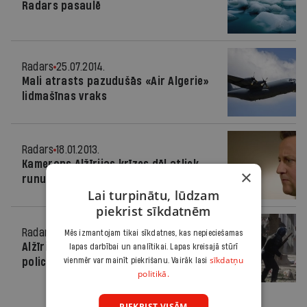
Radars pasaulē
Radars
25.07.2014.
Mali atrasts pazudušās «Air Algerie»
lidmašīnas vraks
Radars
18.01.2013.
Kamerons Alžīrijas krīzes dēļ atliek
×
runu par attiecībām ar ES
Lai turpinātu, lūdzam
piekrist sīkdatnēm
Radars
12.02.2011.
Mēs izmantojam tikai sīkdatnes, kas nepieciešamas
Alžīrijā izceļas demonstrantu un
lapas darbībai un analītikai. Lapas kreisajā stūrī
sīkdatņu
policijas sadursmes
vienmēr var mainīt piekrišanu. Vairāk lasi
politikā.
PIEKRIST VISĀM