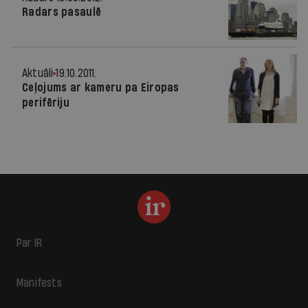
Radars pasaulē
Aktuāli
19.10.2011.
Ceļojums ar kameru pa Eiropas
perifēriju
Par IR
Manifests