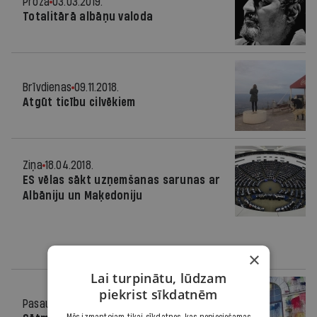
Proza
03.03.2019.
Totalitārā albāņu valoda
Brīvdienas
09.11.2018.
Atgūt ticību cilvēkiem
Ziņa
18.04.2018.
ES vēlas sākt uzņemšanas sarunas ar
Albāniju un Maķedoniju
×
Lai turpinātu, lūdzam
piekrist sīkdatnēm
Pasaulē
05.07.2017.