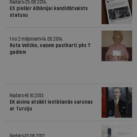
Radars
25.06.2014.
ES piešķir Albānijai kandidātvalsts
statusu
1 no 2 miljoniem
14.05.2014.
Ruta Veličko, saņem pastkarti pēc 7
gadiem
Radars
16.10.2013.
EK aicina atsākt iestāšanās sarunas
ar Turciju
Radars
13.06.2012.