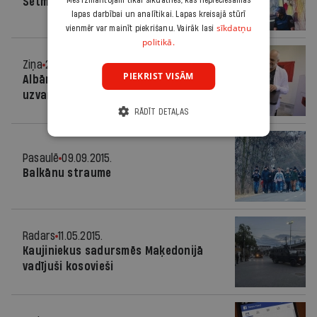
Mēs izmantojam tikai sīkdatnes, kas nepieciešamas
Sētmalē
lapas darbībai un analītikai. Lapas kreisajā stūrī
sīkdatņu
vienmēr var mainīt piekrišanu. Vairāk lasi
politikā.
Ziņa
26.06.2017.
PIEKRIST VISĀM
Albānijas valdošā sociālistu partija
uzvar parlamenta vēlēšanās
RĀDĪT DETAĻAS
Pasaulē
09.09.2015.
Balkānu straume
Radars
11.05.2015.
Kaujiniekus sadursmēs Maķedonijā
vadījuši kosovieši