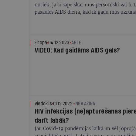
notiek, ja šī sāpe skar mūs personiski vai ir 
pasaules AIDS diena, kad ik gadu mūs uzrunā
par dziļo bedri, kurā esam. Pārējā laikā publi
visbiežāk ir klusums, un mūsu domas nodarbi
svarīgākas lietas, jo kas tad ir HIV un AIDS?
slimība taču attiecas uz citiem, tiem nekārt
Eiropā
04.12.2023.
ARTE
neizvēlīgajiem, nevis uz mums - pareizajie
VIDEO: Kad gaidāms AIDS gals?
Tomēr pieredze liecina, ka šī nelaime var no
katru. Jo HIV gadījumu vairāk, jo saslimšanas 
Eiropas Savienības melnajā HIV izplatības rei
2.vietā, atpaliekot tikai no Maltas.
Viedoklis
01.12.2022.
INGA AŽIŅA
HIV infekcijas (ne)apturēšanas piere
darīt labāk?
Jau Covid-19 pandēmijas laikā un vēl jopro
specialitāšu ārsti, Latvijā esam pamanījuši v