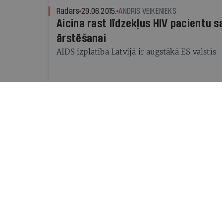
Radars
29.06.2015.
ANDRIS VEIĶENIEKS
Aicina rast līdzekļus HIV pacientu s
ārstēšanai
AIDS izplatība Latvijā ir augstākā ES valstīs
Radars
02.12.2014.
BAIBA ROZENTĀLE
HIV pacientiem jānodrošina savlaic
Kāpēc Latvijai jāseko pasaules praksei un jā
ārstēšana
Pasaulē
11.09.2013.
IR.LV