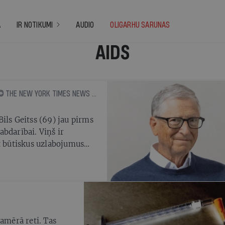
A
IR NOTIKUMI
AUDIO
OLIGARHU SARUNAS
AIDS
DEIVIDS VOLISS-VELSS, © THE NEW YORK TIMES NEWS SERVICE
ils Geitss (69) jau pirms
bdarībai. Viņš ir
gt būtiskus uzlabojumus
kajās valstīs
samērā reti. Tas