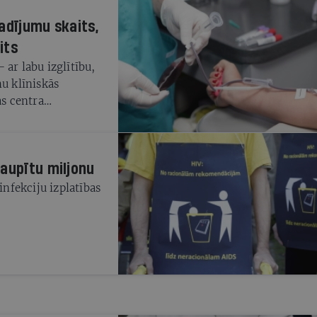
adījumu skaits,
its
 ar labu izglītību,
mu klīniskās
as centra
taupītu miljonu
infekciju izplatības