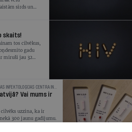
aistām sirds un
kajām slimībām, un
sta apmeklējumu
, taču tagad
 skaits!
ēki Latvijā ar
iķiem, ir
minam tos cilvēkus,
stoņdesmito gadu
r miruši jau 32
V gadījuma
rāk nekā 2000
vairāk, lai apturētu
tai brīvprātīgi
INGA AŽIŅA, INFEKTOLOĢE, LATVIJAS INFEKTOLOĢIJAS CENTRA INFEKTOLOĢIJAS POLIKLĪNIKAS VADĪTĀJA
atvijā? Vai mums ir
cilvēks uzzina, ka ir
āk nekā 300 jaunu gadījumu.
kaitu, diemžēl ieņemam