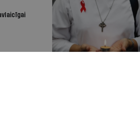
avlaicīgai
īga ārstēšana
uzlabo HIV pacientu