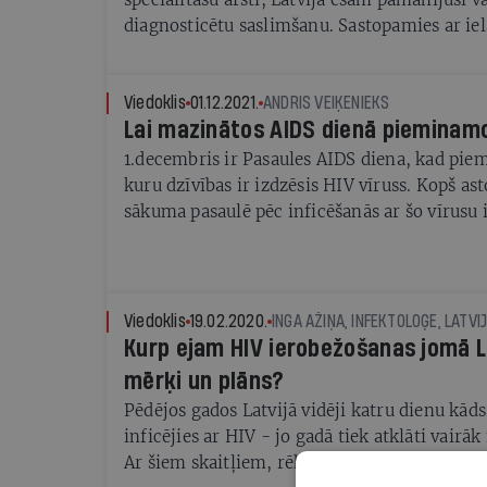
diagnosticētu saslimšanu. Sastopamies ar iel
asinsvadu, gremošanas sistēmas, onkoloģis
HIV nav izņēmums. Iespējams, sākotnēji ār
iespējas samazināja pandēmijas ierobežojumi
Viedoklis
01.12.2021.
ANDRIS VEIĶENIEKS
Lai mazinātos AIDS dienā pieminamo
situācija ir normalizējusies, un fakts, ka cilv
veselības problēmām laikus nevēršas pie med
1.decembris ir Pasaules AIDS diena, kad pie
satraucoša tendence.
kuru dzīvības ir izdzēsis HIV vīruss. Kopš a
sākuma pasaulē pēc inficēšanās ar šo vīrusu i
miljoni cilvēku. Latvijā laikā kopš pirmā HI
atklāšanas 1987. gadā vīruss ir paņēmis vai
cilvēku dzīvības. Tādēļ mums ir jādara daudz 
šīs infekcijas slimības izplatību un neatdotu 
Viedoklis
19.02.2020.
Latvijas cilvēku dzīvības.
Kurp ejam HIV ierobežošanas jomā L
mērķi un plāns?
Pēdējos gados Latvijā vidēji katru dienu kāds 
inficējies ar HIV - jo gadā tiek atklāti vair
Ar šiem skaitļiem, rēķinot uz iedzīvotāju s