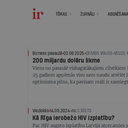
TĒMAS
ŽURNĀLI
ABONĒŠAN
Bizness pasaulē
03.06.2025.
200 miljardu dolāru likme
Viens no pasaulē visbagātākajiem cilvēkiem B
25 gadiem apņēmās visu savu naudu atvēlēt la
optimisma pilns, ka pavisam reāli ir sasnie
sabiedrības veselībā, it īpaši pasaules trūcīgā
Viedoklis
14.05.2024.
NILS JOSTS
Kā Rīga ierobežo HIV izplatību?
Par HIV augsto izplatību Latvijā atceramies 