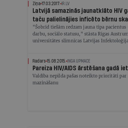
Ziņa
17.03.2017.
IR.LV
Latvijā samazinās jaunatklāto HIV g
taču palielinājies inficēto bērnu ska
"Šobrīd tiešām redzam jauna tipa pacientus -
darbu, sociālo statusu," stāsta Rīgas Austru
universitātes slimnīcas Latvijas Infektoloģij
infektoloģe Inga Ažiņa.
Radars
15.08.2015.
INGA UPMACE
Pareiza HIV/AIDS ārstēšana gadā ie
Valdība nepilda pašas noteikto prioritāti par 
mazināšanu