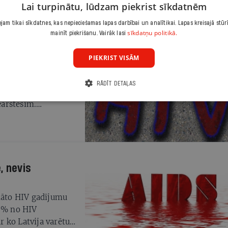
Lai turpinātu, lūdzam piekrist sīkdatnēm
am tikai sīkdatnes, kas nepieciešamas lapas darbībai un analītikai. Lapas kreisajā stūr
sīkdatņu politikā.
mainīt piekrišanu. Vairāk lasi
PIEKRIST VISĀM
latību
 slimība, kas
RĀDĪT DETAĻAS
astāvēs iespēja
eārstēsim.
ūs inficēti vēl kādi
, nevis
klāto HIV gadījumu
10% no HIV
ar ko Latvija varētu