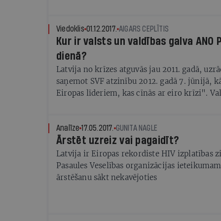
lepoties, un, meklējot iemeslus šādai situāci
jāsecina, ka liela daļa atbildības par to jāu
valsts izglītības sistēmai.
Viedoklis
01.12.2017.
AIGARS CEPLĪTIS
Kur ir valsts un valdības galva ANO
dienā?
Latvija no krīzes atguvās jau 2011. gadā, uzr
saņemot SVF atzinību 2012. gadā 7. jūnijā, k
Eiropas līderiem, kas cīnās ar eiro krīzi". V
īpaši lepni savu un valsts "veiksmes stāstu" i
gada grāmatā How Latvia Came Through the F
Latvija pārvarēja ekonomisko krīzi). Šajā 
Analīze
17.05.2017.
GUNITA NAGLE
Ārstēt uzreiz vai pagaidīt?
gan nenorādīja medaļas otru pusi — Latviju
epicentru.
Latvija ir Eiropas rekordiste HIV izplatības 
Pasaules Veselības organizācijas ieteikumam
ārstēšanu sākt nekavējoties