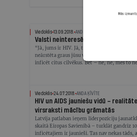
pirmo vietu Eiropā.
Mēs izmantoj
Viedoklis
13.09.2018.
ANDRIS VEIĶENIEKS
Valsti neinteresē samazināt HIV izp
“Jā, jums ir HIV. Jā, tā ir hroniska infekcijas
neārstēta graus jūsu veselību un visu laiku p
inficēt citus cilvēkus. Bet – nē, nē, mēs to n
Pagaidīsim, kad jums būs daudz sliktāk, kad b
cilvēki – nu varbūt tad.”
Viedoklis
24.07.2018.
ANDA ĶĪVĪTE
HIV un AIDS jauniešu vidū – realitāte
virsraksti mācību grāmatās
Latvija patlaban ieņem līderpozīciju jaunat
skaitā Eiropas Savienībā – turklāt gandrīz 
inficētajiem ir jaunieši. Tas nav nekas tāds, 