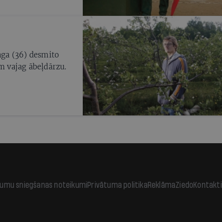
Gāga (36) desmito
am vajag ābeļdārzu.
jumu sniegšanas noteikumi
Privātuma politika
Reklāma
Ziedo
Kontakti