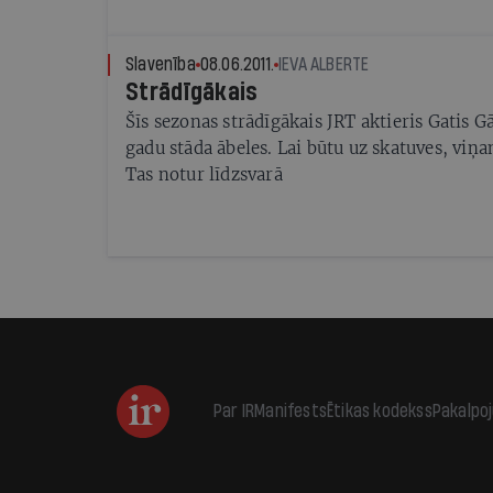
Slavenība
08.06.2011.
IEVA ALBERTE
Strādīgākais
Šīs sezonas strādīgākais JRT aktieris Gatis 
gadu stāda ābeles. Lai būtu uz skatuves, viņ
Tas notur līdzsvarā
Par IR
Manifests
Ētikas kodekss
Pakalpo