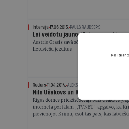
Intervija
17.06.2015.
PAULS RAUDSEPS
Lai veidotu jauno, jāzina pamati
Austris Grasis savā sētā svin latviskus Jāņus, 
lietuviešu jezuītus
Mēs izmantoj
Radars
11.04.2014.
ALEKSANDRS KIRŠTEINS
Nils Ušakovs un Kremļa imperiālism
Rīgas domes priekšsēdētājs Nils Ušakovs 3.apr
interneta portālam ,,TVNET" apgalvo, ka Krie
pievienojot Krimu, esot tas pats, kas latvieš
prasība pēc Abrenes