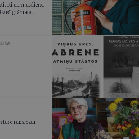
ntitāti un mūsdienu
nākusī grāmata
tuāla
MUZĪME
ēsture runā caur