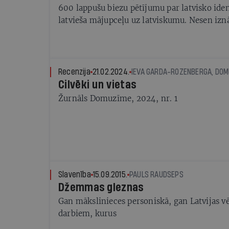
600 lappušu biezu pētījumu par latvisko ide
latvieša mājupceļu uz latviskumu. Nesen iz
Kamolkoks jau izpārdota — tātad tēma ir ak
Recenzija
21.02.2024.
IEVA GARDA-ROZENBERGA, DO
Cilvēki un vietas
Žurnāls Domuzīme, 2024, nr. 1
Slavenība
15.09.2015.
PAULS RAUDSEPS
Džemmas gleznas
Gan mākslinieces personiskā, gan Latvijas v
darbiem, kurus