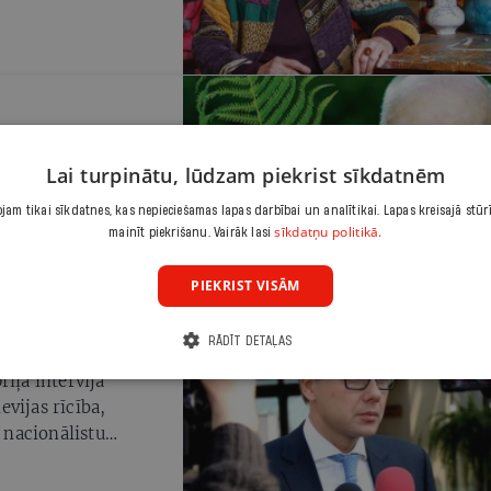
kas aizrauj pat
Lai turpinātu, lūdzam piekrist sīkdatnēm
am tikai sīkdatnes, kas nepieciešamas lapas darbībai un analītikai. Lapas kreisajā stūr
sīkdatņu politikā.
mainīt piekrišanu. Vairāk lasi
PIEKRIST VISĀM
RĀDĪT DETAĻAS
s
īļa intervijā
vijas rīcība,
u nacionālistu