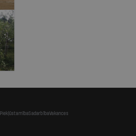
Piekļūstamība
Sadarbība
Vakances