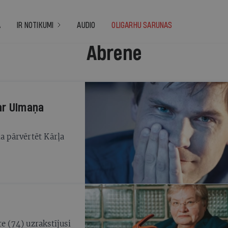
A
IR NOTIKUMI
AUDIO
OLIGARHU SARUNAS
Abrene
par Ulmaņa
na pārvērtēt Kārļa
e (74) uzrakstījusi