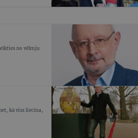
tteikties no vēlmju
t, kā viss liecina,