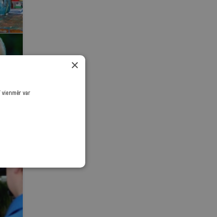
×
ī vienmēr var