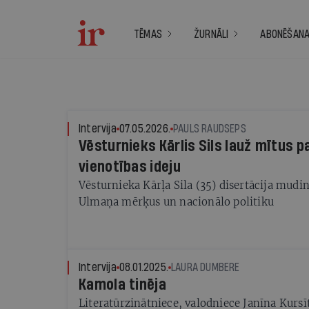
TĒMAS
ŽURNĀLI
ABONĒŠAN
Intervija
07.05.2026.
PAULS RAUDSEPS
Vēsturnieks Kārlis Sils lauž mītus 
vienotības ideju
Vēsturnieka Kārļa Sila (35) disertācija mudi
Ulmaņa mērķus un nacionālo politiku
Intervija
08.01.2025.
LAURA DUMBERE
Kamola tinēja
Literatūrzinātniece, valodniece Janīna Kursīt