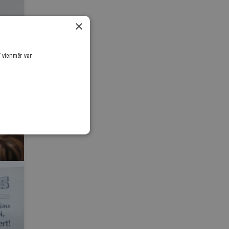
×
ī vienmēr var