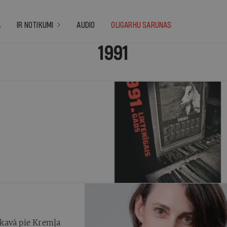
A
IR NOTIKUMI
AUDIO
OLIGARHU SARUNAS
1991
skavā pie Kremļa