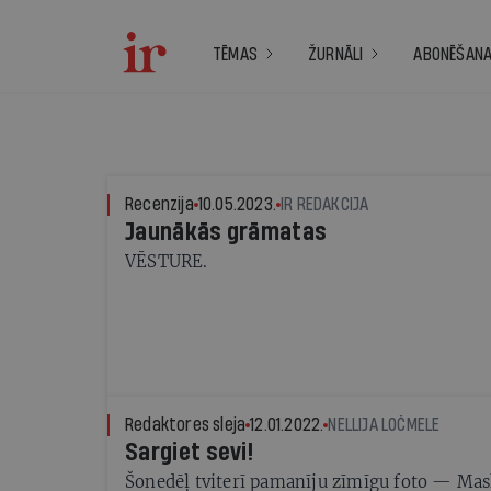
TĒMAS
ŽURNĀLI
ABONĒŠAN
Recenzija
10.05.2023.
IR REDAKCIJA
Jaunākās grāmatas
VĒSTURE.
Redaktores sleja
12.01.2022.
NELLIJA LOČMELE
Sargiet sevi!
Šonedēļ tviterī pamanīju zīmīgu foto — Ma