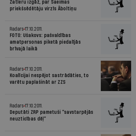
Zatleru izgāž, par Saeimas
priekšsēdētāju virzīs Āboltiņu
Radars
17.10.2011.
FOTO: Ušakovs: pašvaldības
amatpersonas piketā piedalījās
brīvajā laikā
Radars
17.10.2011.
Koalīcijai nespējot sastrādāties, to
varētu paplašināt ar ZZS
Radars
17.10.2011.
Deputāti ZRP pametuši “savstarpējās
neuzticības dēļ”