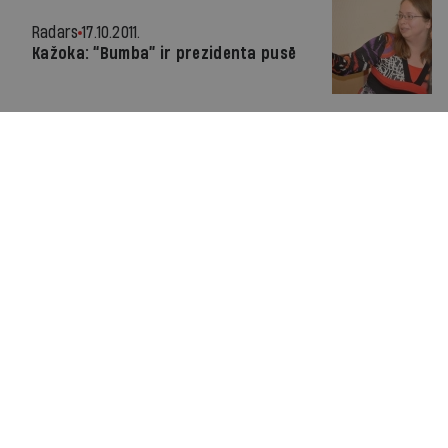
Radars
17.10.2011.
Kažoka: “Bumba” ir prezidenta pusē
Radars
17.10.2011.
Apstiprina 11.Saeimas deputātu
pilnvaras
Radars
17.10.2011.
Vēl cīņa nav galā...