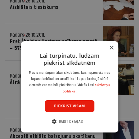
Radars
29.10.2011.
Aizklātais tiesiskums
Radars
28.10.2011.
Pret Āboltiņu Saeimas spīkeres amatā
×
– 57% iedzīvotāju
Lai turpinātu, lūdzam
piekrist sīkdatnēm
Mēs izmantojam tikai sīkdatnes, kas nepieciešamas
Radars
27.10.2011.
lapas darbībai un analītikai. Lapas kreisajā stūrī
Ātrā apskaidrība
sīkdatņu
vienmēr var mainīt piekrišanu. Vairāk lasi
politikā.
PIEKRIST VISĀM
RĀDĪT DETAĻAS
Radars
27.10.2011.
Akceptē atklāto balsojumu skatīšanu