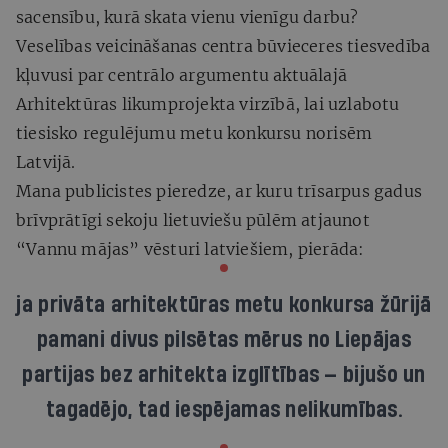
sacensību, kurā skata vienu vienīgu darbu?
Veselības veicināšanas centra būvieceres tiesvedība
kļuvusi par centrālo argumentu aktuālajā
Arhitektūras likumprojekta virzībā, lai uzlabotu
tiesisko regulējumu metu konkursu norisēm
Latvijā.
Mana publicistes pieredze, ar kuru trīsarpus gadus
brīvprātīgi sekoju lietuviešu pūlēm atjaunot
“Vannu mājas” vēsturi latviešiem, pierāda:
ja privāta arhitektūras metu konkursa žūrijā
pamani divus pilsētas mērus no Liepājas
partijas bez arhitekta izglītības — bijušo un
tagadējo, tad iespējamas nelikumības.