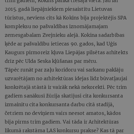
trim gadiem, Kokins palika trešajā vietā. Jau lai
2015. gadā liepājniekiem piesaistītu Lietuvas
tūristus, neviens cits kā Kokins bija projektējis SPA
kompleksu no pašvaldības iznomājamajam
zemesgabalam Zvejnieku alejā. Kokina sadarbības
ķēde ar pašvaldību ietiecas 90. gados, kad Uģis
Kaugurs pirmoreiz kļuva Liepājas pilsētas arhitekts
drīz pēc Ulda Seska kļūšanas par mēru.
Tāpēc runāt par zaļu koridoru vai sarkanu paklāju
uzvarētājam no arhitektūras idejas līdz būvatļaujai
konkrētajā stāstā ir vairāk nekā nekorekti. Pēc trim
gadiem sanākusī žūrija skatījusi cita konkursanta
izmainītu cita konkursanta darbu citā stadijā,
četriem no deviņiem vairs neesot amatos, kādos
bija pirms trim gadiem. Vai tāda ir Arhitektūras
likumā rakstāma LAS konkursu prakse? Kas tā par