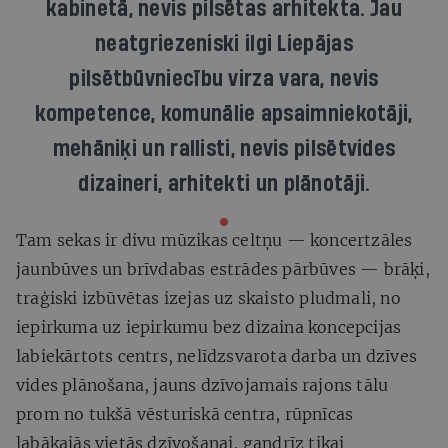
kabinetā, nevis pilsētas arhitekta. Jau
neatgriezeniski ilgi Liepājas
pilsētbūvniecību virza vara, nevis
kompetence, komunālie apsaimniekotāji,
mehāniķi un rallisti, nevis pilsētvides
dizaineri, arhitekti un plānotāji.
Tam sekas ir divu mūzikas celtņu — koncertzāles
jaunbūves un brīvdabas estrādes pārbūves — brāķi,
traģiski izbūvētas izejas uz skaisto pludmali, no
iepirkuma uz iepirkumu bez dizaina koncepcijas
labiekārtots centrs, nelīdzsvarota darba un dzīves
vides plānošana, jauns dzīvojamais rajons tālu
prom no tukšā vēsturiskā centra, rūpnīcas
labākajās vietās dzīvošanai, gandrīz tikai