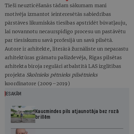
Tieši neuzticēšanās tādam sākumam mani
motivēja izmantot ieinteresētās sabiedrības
pārstāves likumiskās tiesības apstrīdēt būvatļauju,
lai novannotu necaurspīdīgo procesu un pastāvētu
par tiesiskumu savā profesijā un savā pilsētā.
Autore ir arhitekte, literārā žurnāliste un neparastu
arhitektūras grāmatu pašizdevēja, Rīgas pilsētas
arhitekta biroja regulāri atbalstītā LAS izglītības
projekta
Skolnieks pētnieks pilsētnieks
koordinatore (2009–2019)
IESAKĀM
Kaucmindes pils atjaunotāja bez rozā
brillēm