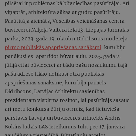
pilsētai ir problēmas kā būvniecības pasūtītājai. Arī
viņaprāt, arhitektūra sākas ar gudru pasūtītāju.
Pasūtītāja aicināts, Veselības veicināšanas centra
būviecerei Miķeļa Valtera ielā 13, Liepājas Jūrmalas
parkā, 2023. gada 19. oktobrī Didrihsons moderēja
pirmo publiskās apspriešanas sanāksmi
, kuru biju
panākusi es, apstrīdot būvatļauju. 2025. gada 2.
jūlijā citai būviecerei ar tādu pašu nosaukumu tajā
pašā adresē tikko notikusi otra publiskās
apspriešanas sanāksme, kuru bija panācis
Didrihsons, Latvijas Arhitektu savienības
prezidentam vispirms rosinot, lai pasūtītājs sasauc
arī metu konkursa žūriju otrreiz, kad lietuvieša
pārstāvis Latvijā un būvieceres arhitekts Andris
Kokins lūdzis LAS ieteikumus tūlīt pēc 17. janvāra
zaudējuma tiesvedībā. Būvatļauju atceļot,