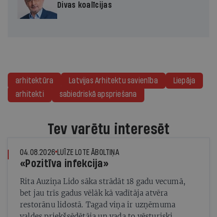
Divas koalīcijas
arhitektūra
Latvijas Arhitektu savienība
Liepāja
arhitekti
sabiedriskā apspriešana
Tev varētu interesēt
04.08.2026
LUĪZE LOTE ĀBOLTIŅA
«Pozitīva infekcija»
Rita Auziņa Lido sāka strādāt 18 gadu vecumā,
bet jau trīs gadus vēlāk kā vadītāja atvēra
restorānu lidostā. Tagad viņa ir uzņēmuma
valdes priekšsēdētāja un vada to vēsturiski