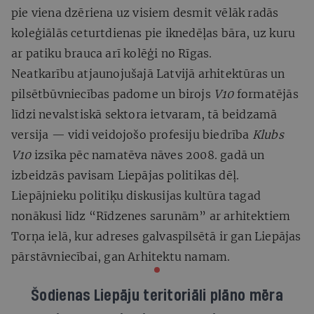
pie viena dzēriena uz visiem desmit vēlāk radās
koleģiālās ceturtdienas pie iknedēļas bāra, uz kuru
ar patiku brauca arī kolēģi no Rīgas.
Neatkarību atjaunojušajā Latvijā arhitektūras un
pilsētbūvniecības padome un birojs
V10
formatējās
līdzi nevalstiskā sektora ietvaram, tā beidzamā
versija — vidi veidojošo profesiju biedrība
Klubs
V10
izsīka pēc namatēva nāves 2008. gadā un
izbeidzās pavisam Liepājas politikas dēļ.
Liepājnieku politiķu diskusijas kultūra tagad
nonākusi līdz “Rīdzenes sarunām” ar arhitektiem
Torņa ielā, kur adreses galvaspilsētā ir gan Liepājas
pārstāvniecībai, gan Arhitektu namam.
Šodienas Liepāju teritoriāli plāno mēra