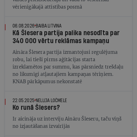
vērienīgākajā attīstības posmā
06.08.2026
BAIBA LITVINA
Kā Šlesera partija palika nesodīta par
340 000 vērtu reklāmas kampaņu
Aināra Šlesera partija izmantojusi regulējuma
robu, lai tieši pirms aģitācijas starta
izreklamētos par summu, kas pārsniedz trešdaļu
no likumīgi atļautajiem kampaņas tēriņiem.
KNAB pārkāpumus nekonstatē
22.05.2025
NELLIJA LOČMELE
Ko runā Šlesers?
Ir aicināja uz interviju Aināru Šleseru, taču viņš
no izjautāšanas izvairījās