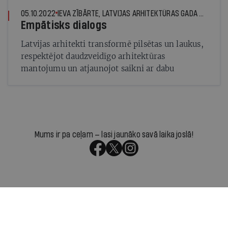
05.10.2022
IEVA ZĪBĀRTE, LATVIJAS ARHITEKTŪRAS GADA BALVAS ATLASES ŽŪRIJAS LOCEKLE
Empātisks dialogs
Latvijas arhitekti transformē pilsētas un laukus,
respektējot daudzveidīgo arhitektūras
mantojumu un atjaunojot saikni ar dabu
Mums ir pa ceļam — lasi jaunāko savā laika joslā!