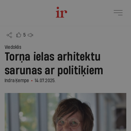
5
Viedoklis
Torņa ielas arhitektu
sarunas ar politiķiem
Indra Ķempe
14.07.2025.