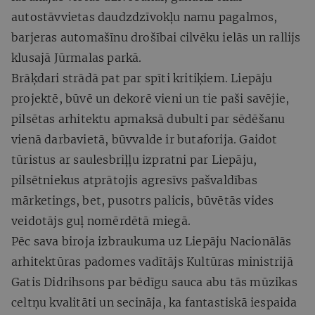
autostāvvietas daudzdzīvokļu namu pagalmos,
barjeras automašīnu drošībai cilvēku ielās un rallijs
klusajā Jūrmalas parkā.
Brāķdari strādā pat par spīti kritiķiem. Liepāju
projektē, būvē un dekorē vieni un tie paši savējie,
pilsētas arhitektu apmaksā dubulti par sēdēšanu
vienā darbavietā, būvvalde ir butaforija. Gaidot
tūristus ar saulesbriļļu izpratni par Liepāju,
pilsētniekus atprātojis agresīvs pašvaldības
mārketings, bet, pusotrs palicis, būvētās vides
veidotājs guļ nomērdētā miegā.
Pēc sava biroja izbraukuma uz Liepāju Nacionālās
arhitektūras padomes vadītājs Kultūras ministrijā
Gatis Didrihsons par bēdīgu sauca abu tās mūzikas
celtņu kvalitāti un secināja, ka fantastiskā iespaida