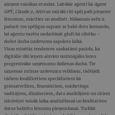
aizņem vairākas stundas. Labākie aģenti kā
Agent
GPT
,
Claude 2
,
Attri
un vairāki citi spēj paši pieņemt
lēmumus, mācīties un analizēt. Nākamais solis ir
padarīt tos spējīgus saprast ar balsi dotu komandu,
lai aģentu varētu nodarbināt gluži kā cilvēku –
dodot darba uzdevumu sapulces laikā.
Visas minētās tendences uzskatāmi parāda, ka
digitālie rīki ieņem aizvien nozīmīgāku lomu
progresīvāko uzņēmumu ikdienas darbā. Tie
uzņemas rutīnas uzdevumu veikšanu, tādējādi
tādiem kvalificētiem speciālistiem kā
grāmatvežiem, finansistiem, mārketinga
vadītājiem, dizaineriem, datu analītiķiem un citiem
izbrīvējot vairāk laika analizēšanai un kvalitatīvos
datos balstītu lēmumu pieņemšanai. Turklāt