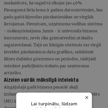
noskaidrots, ka tagad tā rīkojas jau 46%.
Pieaugumā liela loma ir pašām datorsistēmām, kas
gadu gaitā kļuvušas pārskatāmākas un vieglāk
lietojamas. Piemēram, uzņēmuma vadības sistēma
- mākoņrisinājums
Jumis
- ir universāls biznesa
instruments, nevis rīks grāmatvedim atskaišu
sagatavošanai. Tajā un līdzīgās sistēmās var viegli
izveidot pārskatāmus datu grafikus, salīdzināt
līknes dažādos griezumos un periodos, tādējādi
sniedzot padziļinātu ieskatu par uzņēmuma
attīstību.
Aizvien vairāk mākslīgā intelekta
Aizgājušajā gadā biznesa pasaulē skaļi
izskanējušais vārdu salikums mākslīgais intelekts
×
(MI) ir ieradies uz palikšanu. Vismaz tuvāko
Lai turpinātu, lūdzam
desmitgadi tā būs karsta tēma, jo izstrādātāji