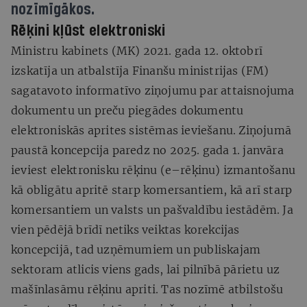
nozīmīgākos.
Rēķini kļūst elektroniski
Ministru kabinets (MK) 2021. gada 12. oktobrī
izskatīja un atbalstīja Finanšu ministrijas (FM)
sagatavoto informatīvo ziņojumu par attaisnojuma
dokumentu un preču piegādes dokumentu
elektroniskās aprites sistēmas ieviešanu. Ziņojumā
paustā koncepcija paredz no 2025. gada 1. janvāra
ieviest elektronisku rēķinu (e–rēķinu) izmantošanu
kā obligātu apritē starp komersantiem, kā arī starp
komersantiem un valsts un pašvaldību iestādēm. Ja
vien pēdējā brīdī netiks veiktas korekcijas
koncepcijā, tad uzņēmumiem un publiskajam
sektoram atlicis viens gads, lai pilnībā pārietu uz
mašīnlasāmu rēķinu apriti. Tas nozīmē atbilstošu