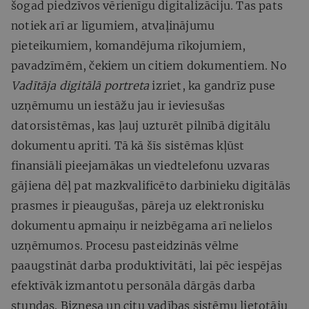
šogad piedzīvos vērienīgu digitalizāciju. Tas pats
notiek arī ar līgumiem, atvaļinājumu
pieteikumiem, komandējuma rīkojumiem,
pavadzīmēm, čekiem un citiem dokumentiem. No
Vadītāja digitālā portreta
izriet, ka gandrīz puse
uzņēmumu un iestāžu jau ir ieviesušas
datorsistēmas, kas ļauj uzturēt pilnībā digitālu
dokumentu apriti. Tā kā šīs sistēmas kļūst
finansiāli pieejamākas un viedtelefonu uzvaras
gājiena dēļ pat mazkvalificēto darbinieku digitālās
prasmes ir pieaugušas, pāreja uz elektronisku
dokumentu apmaiņu ir neizbēgama arī nelielos
uzņēmumos. Procesu pasteidzinās vēlme
paaugstināt darba produktivitāti, lai pēc iespējas
efektīvāk izmantotu personāla dārgās darba
stundas. Biznesa un citu vadības sistēmu lietotāju