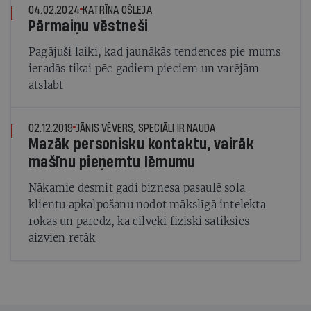
04.02.2024
KATRĪNA OŠLEJA
Pārmaiņu vēstneši
Pagājuši laiki, kad jaunākās tendences pie mums
ieradās tikai pēc gadiem pieciem un varējām
atslābt
02.12.2019
JĀNIS VĒVERS, SPECIĀLI IR NAUDA
Mazāk personisku kontaktu, vairāk
mašīnu pieņemtu lēmumu
Nākamie desmit gadi biznesa pasaulē sola
klientu apkalpošanu nodot mākslīgā intelekta
rokās un paredz, ka cilvēki fiziski satiksies
aizvien retāk