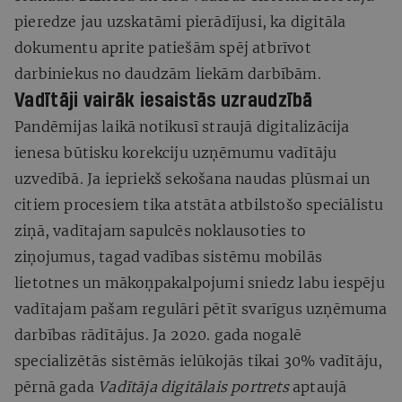
pieredze jau uzskatāmi pierādījusi, ka digitāla
dokumentu aprite patiešām spēj atbrīvot
darbiniekus no daudzām liekām darbībām.
Vadītāji vairāk iesaistās uzraudzībā
Pandēmijas laikā notikusī straujā digitalizācija
ienesa būtisku korekciju uzņēmumu vadītāju
uzvedībā. Ja iepriekš sekošana naudas plūsmai un
citiem procesiem tika atstāta atbilstošo speciālistu
ziņā, vadītajam sapulcēs noklausoties to
ziņojumus, tagad vadības sistēmu mobilās
lietotnes un mākoņpakalpojumi sniedz labu iespēju
vadītajam pašam regulāri pētīt svarīgus uzņēmuma
darbības rādītājus. Ja 2020. gada nogalē
specializētās sistēmās ielūkojās tikai 30% vadītāju,
pērnā gada
Vadītāja digitālais portrets
aptaujā