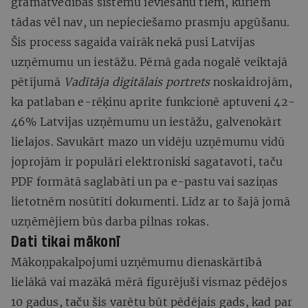
grāmatvedības sistēmu ieviešanu tiem, kuriem
tādas vēl nav, un nepieciešamo prasmju apgūšanu.
Šis process sagaida vairāk nekā pusi Latvijas
uzņēmumu un iestāžu. Pērnā gada nogalē veiktajā
pētījumā
Vadītāja digitālais portrets
noskaidrojām,
ka patlaban e-rēķinu aprite funkcionē aptuveni 42-
46% Latvijas uzņēmumu un iestāžu, galvenokārt
lielajos. Savukārt mazo un vidēju uzņēmumu vidū
joprojām ir populāri elektroniski sagatavoti, taču
PDF formātā saglabāti un pa e-pastu vai saziņas
lietotnēm nosūtīti dokumenti. Līdz ar to šajā jomā
uzņēmējiem būs darba pilnas rokas.
Dati tikai mākonī
Mākoņpakalpojumi uzņēmumu dienaskārtībā
lielākā vai mazākā mērā figurējuši vismaz pēdējos
10 gadus, taču šis varētu būt pēdējais gads, kad par