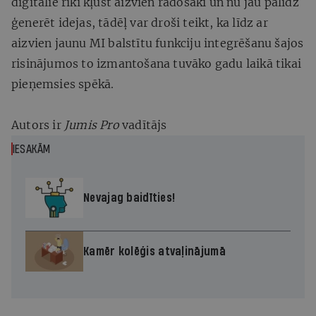
digitālie rīki kļūst aizvien radošāki un nu jau palīdz
ģenerēt idejas, tādēļ var droši teikt, ka līdz ar
aizvien jaunu MI balstītu funkciju integrēšanu šajos
risinājumos to izmantošana tuvāko gadu laikā tikai
pieņemsies spēkā.
Autors ir
Jumis Pro
vadītājs
IESAKĀM
Nevajag baidīties!
Kamēr kolēģis atvaļinājumā