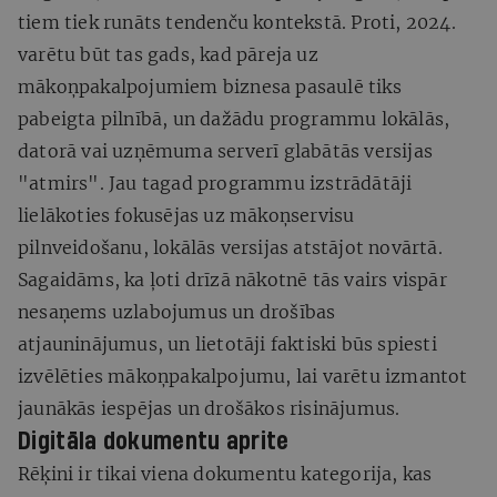
tiem tiek runāts tendenču kontekstā. Proti, 2024.
varētu būt tas gads, kad pāreja uz
mākoņpakalpojumiem biznesa pasaulē tiks
pabeigta pilnībā, un dažādu programmu lokālās,
datorā vai uzņēmuma serverī glabātās versijas
"atmirs". Jau tagad programmu izstrādātāji
lielākoties fokusējas uz mākoņservisu
pilnveidošanu, lokālās versijas atstājot novārtā.
Sagaidāms, ka ļoti drīzā nākotnē tās vairs vispār
nesaņems uzlabojumus un drošības
atjauninājumus, un lietotāji faktiski būs spiesti
izvēlēties mākoņpakalpojumu, lai varētu izmantot
jaunākās iespējas un drošākos risinājumus.
Digitāla dokumentu aprite
Rēķini ir tikai viena dokumentu kategorija, kas