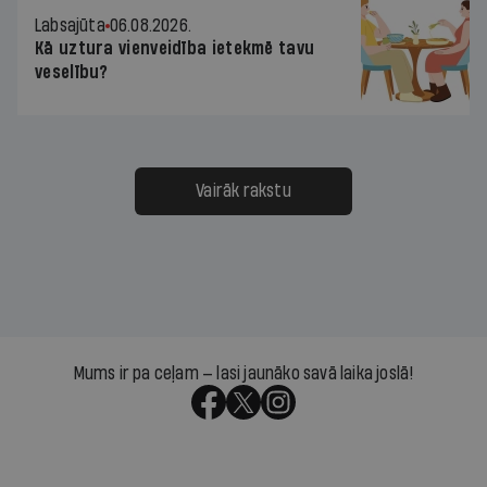
Labsajūta
06.08.2026.
Kā uztura vienveidība ietekmē tavu
veselību?
Vairāk rakstu
Mums ir pa ceļam — lasi jaunāko savā laika joslā!