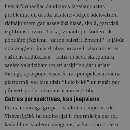
liels informācijas daudzums izgaismo īstās
problēmas un daudz ātrāk noved pie adekvātiem
risinājumiem gan atsevišķā klasē, skolā, gan visā
izglītības nozarē. Tiesa, izmantojot šodien tik
populāro jēdzienu “datos balstīti lēmumi”, ir jābūt
uzmanīgiem, jo izglītības nozarē ir vismaz četras
dažādas auditorijas – katra ar savu skatpunktu,
savām vajadzībām un arī atšķirīgu datu atlasi.
Vienīgi, apkopojot visas četras perspektīvas vienā
platformā, var ieraudzīt “lielo bildi” un runāt par
pilnvērtīgu datu izmantošanu izglītībā.
Četras perspektīvas, kas jāapvieno
Pirmā nozīmīgā grupa – skolēni un viņu vecāki.
Vissvarīgākā šai auditorijai ir informācija par to,
kāda bijusi skolēnu izaugsme, kā katrs no viņiem