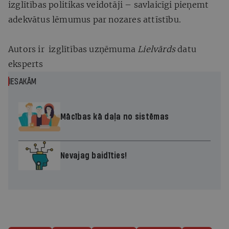
izglītības politikas veidotāji – savlaicīgi pieņemt
adekvātus lēmumus par nozares attīstību.
Autors ir izglītības uzņēmuma
Lielvārds
datu
eksperts
IESAKĀM
Mācības kā daļa no sistēmas
Nevajag baidīties!