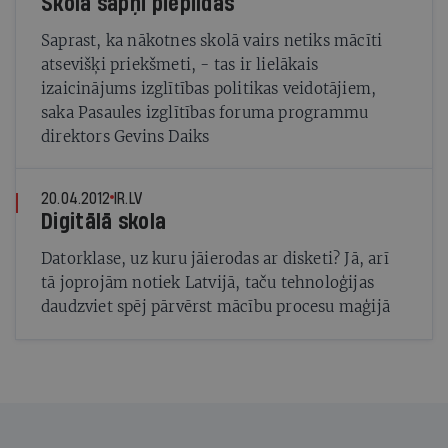
Skolā sapņi piepildās
Saprast, ka nākotnes skolā vairs netiks mācīti
atsevišķi priekšmeti, - tas ir lielākais
izaicinājums izglītības politikas veidotājiem,
saka Pasaules izglītības foruma programmu
direktors Gevins Daiks
20.04.2012
IR.LV
Digitālā skola
Datorklase, uz kuru jāierodas ar disketi? Jā, arī
tā joprojām notiek Latvijā, taču tehnoloģijas
daudzviet spēj pārvērst mācību procesu maģijā