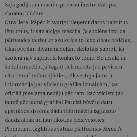
Šajā gadījumā mācību procesu ilustrē dati par
skolēnu kļūdām.
Otra lieta, kāpēc ir svarīgi pieņemt datos balstītus
lēmumus, ir savlaicīga reakcija. Ja skolēns izpilda
pārbaudes darbu un skolotājs to labo divas nedēļas,
tikai pēc šīm divām nedēļām skolotājs saprot, ka
skolēni nav sapratuši konkrēto tēmu. Ko iesākt ar
šo informāciju, ja tagad tiek mācīta jau pavisam
cita tēma? Iedomājieties, cik vērtīga jums ir
informācija par vilcienu grafika izmaiņām, kas
oficiāli pieejama nedēļu pēc tam, kad vilcieni jau
kursē pēc jaunā grafika! Pareizi būvēta datu
apstrādes sistēma šādu informāciju izgaismo
daudz ātrāk un ļauj rīkoties nekavējoties.
Piemēram, izglītības satura platformas
Soma.lv