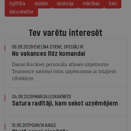
izglītība
skolēni
skolotāji
mācības
Dati
datu analīze
Tev varētu interesēt
06.08.2026
EVELĪNA STIENE, SPECIĀLI IR
No vakances līdz komandai
Danas Kocānes personāla atlases uzņēmums
Teamence savieno īstos uzņēmumus ar īstajiem
cilvēkiem
04.08.2026
MARIJA LESKAVNIECE
Satura radītāji, kam sekot uzņēmējiem
10.05.2017
GUNITA NAGLE