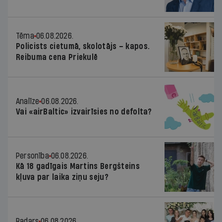
Tēma
06.08.2026.
Policists cietumā, skolotājs – kapos.
Reibuma cena Priekulē
Analīze
06.08.2026.
Vai «airBaltic» izvairīsies no defolta?
Personība
06.08.2026.
Kā 18 gadīgais Martins Bergšteins
kļuva par laika ziņu seju?
Radars
06.08.2026.