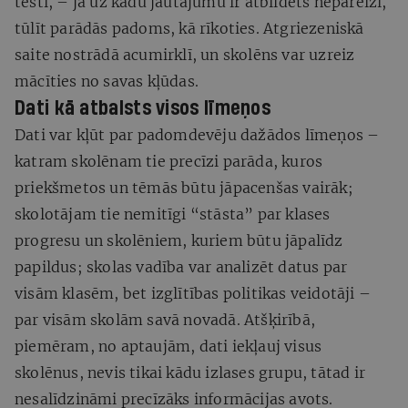
testi, – ja uz kādu jautājumu ir atbildēts nepareizi,
tūlīt parādās padoms, kā rīkoties. Atgriezeniskā
saite nostrādā acumirklī, un skolēns var uzreiz
mācīties no savas kļūdas.
Dati kā atbalsts visos līmeņos
Dati var kļūt par padomdevēju dažādos līmeņos –
katram skolēnam tie precīzi parāda, kuros
priekšmetos un tēmās būtu jāpacenšas vairāk;
skolotājam tie nemitīgi “stāsta” par klases
progresu un skolēniem, kuriem būtu jāpalīdz
papildus; skolas vadība var analizēt datus par
visām klasēm, bet izglītības politikas veidotāji –
par visām skolām savā novadā. Atšķirībā,
piemēram, no aptaujām, dati iekļauj visus
skolēnus, nevis tikai kādu izlases grupu, tātad ir
nesalīdzināmi precīzāks informācijas avots.