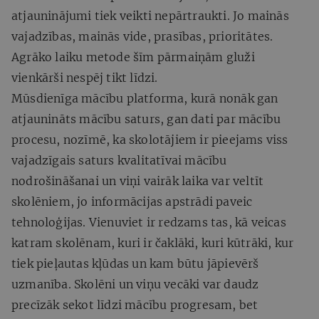
atjauninājumi tiek veikti nepārtraukti. Jo mainās
vajadzības, mainās vide, prasības, prioritātes.
Agrāko laiku metode šīm pārmaiņām gluži
vienkārši nespēj tikt līdzi.
Mūsdienīga mācību platforma, kurā nonāk gan
atjaunināts mācību saturs, gan dati par mācību
procesu, nozīmē, ka skolotājiem ir pieejams viss
vajadzīgais saturs kvalitatīvai mācību
nodrošināšanai un viņi vairāk laika var veltīt
skolēniem, jo informācijas apstrādi paveic
tehnoloģijas. Vienuviet ir redzams tas, kā veicas
katram skolēnam, kuri ir čaklāki, kuri kūtrāki, kur
tiek pieļautas kļūdas un kam būtu jāpievērš
uzmanība. Skolēni un viņu vecāki var daudz
precīzāk sekot līdzi mācību progresam, bet