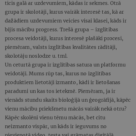
ticis galā ar uzdevumiem, kādas ir sekmes. Otrā
grupa ir skolotāji, kurus vairāk interesē tas, kā ar
dažādiem uzdevumiem veicies visai klasei, kāds ir
bijis mācību progress. Trešā grupa – izglītības
procesa veidotāji, kurus interesē plašāki procesi,
piemēram, valsts izglītības kvalitātes rādītāji,
skolotāju noslodze u. tml.
Un ceturtā grupa ir izglītības satura un platformu
veidotāji. Mums rūp tas, kurus no izglītības
produktiem lietotāji izmanto, kādi ir lietošanas
paradumi un kas tos ietekmē. Piemēram, ja ir
vienāds stundu skaits bioloģijā un ģeogrāfijā, kāpēc
vienu mācību priekšmetu mācās vairāk nekā otru?
Kāpēc skolēni vienu tēmu mācās, bet citu
neizmanto vispār, un kāds ir ieguvums no
pievienotā video, testa vai grāmatas digitālā