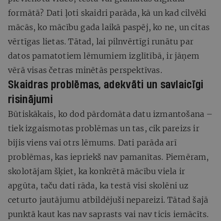
formātā? Dati ļoti skaidri parāda, kā un kad cilvēki
mācās, ko mācību gada laikā paspēj, ko ne, un citas
vērtīgas lietas. Tātad, lai pilnvērtīgi runātu par
datos pamatotiem lēmumiem izglītībā, ir jāņem
vērā visas četras minētās perspektīvas.
Skaidras problēmas, adekvāti un savlaicīgi
risinājumi
Būtiskākais, ko dod pārdomāta datu izmantošana –
tiek izgaismotas problēmas un tas, cik pareizs ir
bijis viens vai otrs lēmums. Dati parāda arī
problēmas, kas iepriekš nav pamanītas. Piemēram,
skolotājam šķiet, ka konkrētā mācību viela ir
apgūta, taču dati rāda, ka testā visi skolēni uz
ceturto jautājumu atbildējuši nepareizi. Tātad šajā
punktā kaut kas nav saprasts vai nav ticis iemācīts.