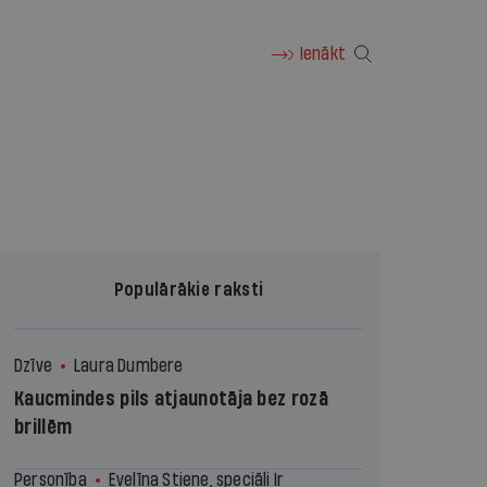
Ienākt
Populārākie raksti
Dzīve
Laura Dumbere
Kaucmindes pils atjaunotāja bez rozā
brillēm
Personība
Evelīna Stiene, speciāli Ir