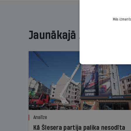
Mēs izmantoj
Jaunākajā žurnālā
Analīze
Kā Šlesera partija palika nesodīta