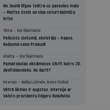
No Jaunā Rīgas teātra uz pasaules malu
– Matīss Ozols un viņa ceturtdaļmūža
krīze
Tēma
Ilze Šķietniece
Policists cietumā, skolotājs – kapos.
Reibuma cena Priekulē
Analīze
Ilze Šķietniece
Pamatskolas eksāmenos izkrīt katrs 20.
devītklasnieks. Ko darīt?
Intervija
Nellija Ločmele, Aivars Ozoliņš
Vētrā likmes ir augstas. Intervija ar
Valsts prezidentu Edgaru Rinkēviču