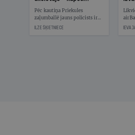
Reibuma cena Priekulē
Pēc kautiņa Priekules
Likvi
zaļumballē jauns policists ir
airBa
nonācis cietumā, bet
oblig
ILZE ŠĶIETNIECE
IEVA 
cienījams pedagogs — kapos.
šone
Tik traģiska ir izrādījusies
lemša
divu promiļu reibuma cena
draud
sama
kas j
pirm
augus