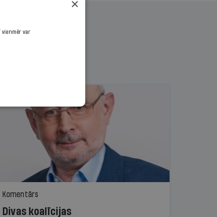
×
ī vienmēr var
Komentārs
Divas koalīcijas