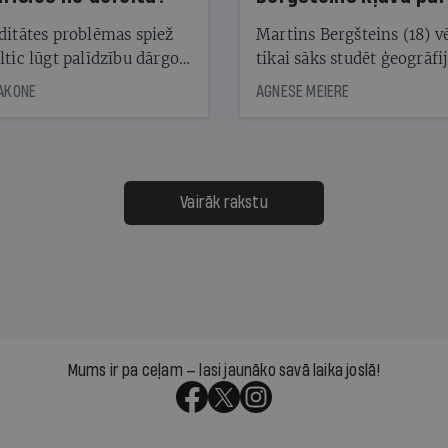
laika ziņu seju?
ditātes problēmas spiež
Martins Bergšteins (18) v
ltic lūgt palīdzību dārgo
tikai sāks studēt ģeogrāfi
āciju turētājiem, taču
bet viņa sacītajam jau uzt
JAKONE
AGNESE MEIERE
dēļ nebija kvoruma
tūkstošiem laika ziņu ska
nai. Vai lidsabiedrībai
Latvijā. Aiz dažām minū
 defolts, ja tā nespēs
televīzijas ēterā ir 11 gadi
ksāt augstos procentus,
uzcītīga darba, mammas
āpārskaita jau trīs dienas
atbalsts un drosme turpi
Vairāk rakstu
s nākamās sapulces
meteovērojumus arī tad, 
ta vidū?
šķiet, ka tie nevienam na
vajadzīgi
Mums ir pa ceļam — lasi jaunāko savā laika joslā!