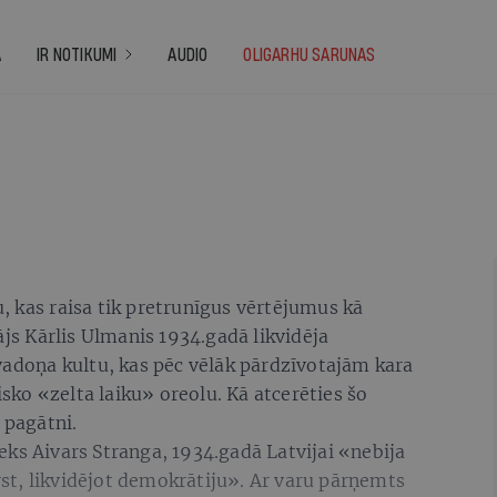
A
IR NOTIKUMI
AUDIO
OLIGARHU SARUNAS
, kas raisa tik pretrunīgus vērtējumus kā
ājs Kārlis Ulmanis 1934.gadā likvidēja
vadoņa kultu, kas pēc vēlāk pārdzīvotajām kara
ko «zelta laiku» oreolu. Kā atcerēties šo
 pagātni.
ks Aivars Stranga, 1934.gadā Latvijai «nebija
t, likvidējot demokrātiju». Ar varu pārņemts