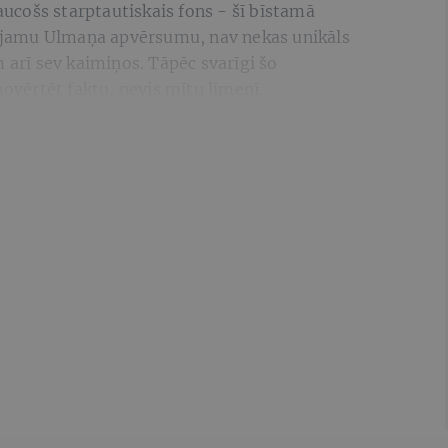
raucošs starptautiskais fons - šī bīstamā
spējamu Ulmaņa apvērsumu, nav nekas unikāls
m arī sev kaimiņos. Tāpēc svarīgi šo
novērtēt faktu, nevis mītu līmenī.