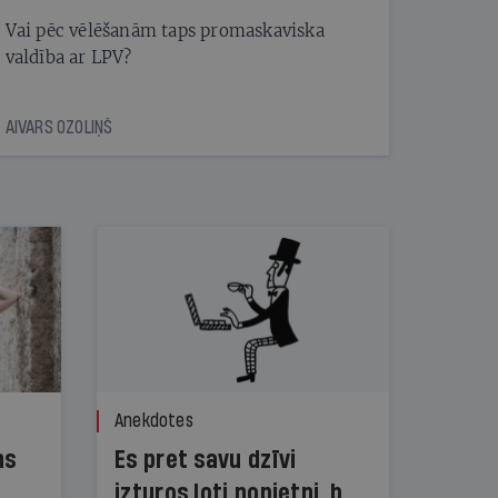
Vai pēc vēlēšanām taps promaskaviska
valdība ar LPV?
AIVARS OZOLIŅŠ
Anekdotes
ns
Es pret savu dzīvi
izturos ļoti nopietni, bet