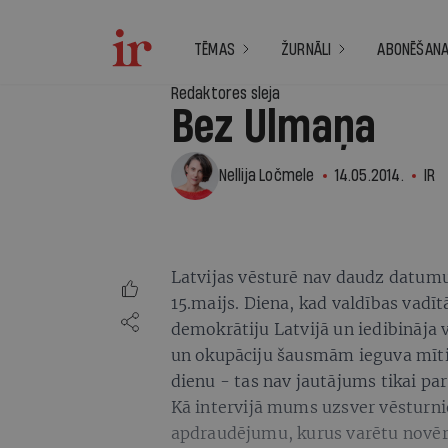
TĒMAS
ŽURNĀLI
ABONĒŠAN
Redaktores sleja
Bez Ulmaņa
Nellija Ločmele
14.05.2014.
IR
Latvijas vēsturē nav daudz datumu
15.maijs. Diena, kad valdības vadīt
demokrātiju Latvijā un iedibināja 
un okupāciju šausmām ieguva mītis
dienu - tas nav jautājums tikai par
Kā intervijā mums uzsver vēsturnie
apdraudējumu, kurus varētu novērs