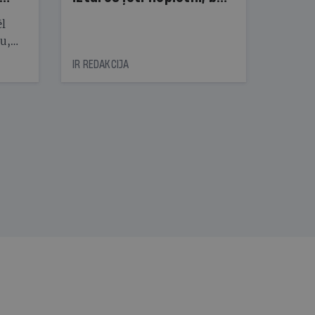
dzīve pret mani — ne!
ēl
ju,
icas
IR REDAKCIJA
tītāju
tēm
nāt
kad
v