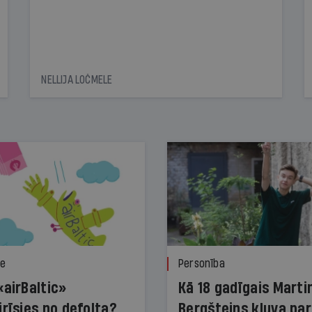
NELLIJA LOČMELE
ze
Personība
«airBaltic»
Kā 18 gadīgais Marti
irīsies no defolta?
Bergšteins kļuva par