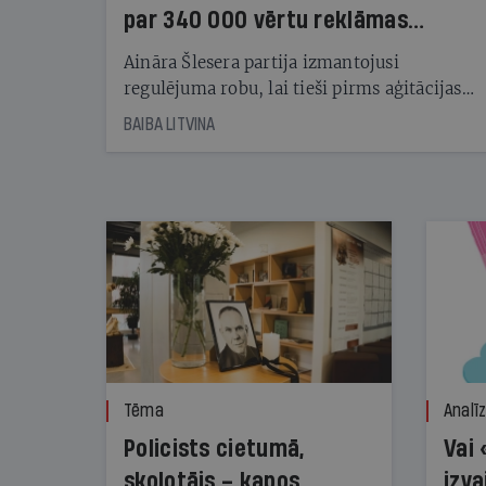
par 340 000 vērtu reklāmas
kampaņu
Aināra Šlesera partija izmantojusi
regulējuma robu, lai tieši pirms aģitācijas
starta izreklamētos par summu, kas
BAIBA LITVINA
pārsniedz trešdaļu no likumīgi atļautajiem
kampaņas tēriņiem. KNAB pārkāpumus
nekonstatē
Tēma
Analī
Policists cietumā,
Vai 
skolotājs – kapos.
izva