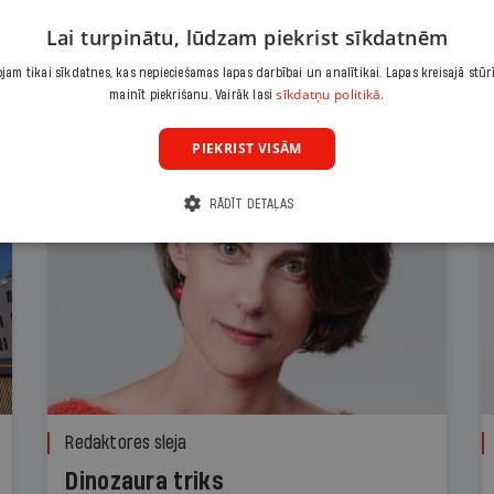
Lai turpinātu, lūdzam piekrist sīkdatnēm
am tikai sīkdatnes, kas nepieciešamas lapas darbībai un analītikai. Lapas kreisajā stūr
sīkdatņu politikā.
mainīt piekrišanu. Vairāk lasi
PIEKRIST VISĀM
RĀDĪT DETAĻAS
Redaktores sleja
Dinozaura triks