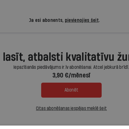
Ja esi abonents,
pievienojies šeit
.
 lasīt, atbalsti kvalitatīvu žu
Iepazīšanās piedāvājums ir.lv abonēšanai. Atcel jebkurā brīdī
3,90 €/mēnesī
Abonēt
Citas abonēšanas iespējas meklē šeit