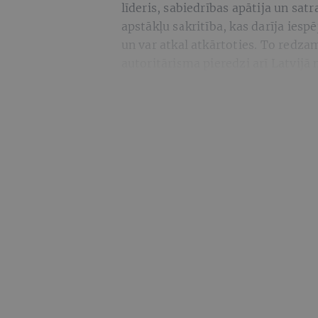
līderis, sabiedrības apātija un sat
apstākļu sakritība, kas darīja ie
un var atkal atkārtoties. To redza
autoritārisma pieredzi arī Latvijā 