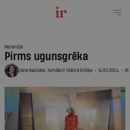
Recenzija
Pirms ugunsgrēka
Zane Radzobe, žurnāla Ir teātra kritiķe
14.02.2024.
IR