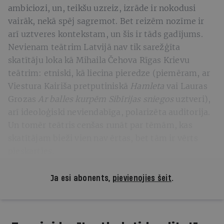
ambiciozi, un, teikšu uzreiz, izrāde ir nokodusi
vairāk, nekā spēj sagremot. Bet reizēm nozīme ir
arī uztveres kontekstam, un šis ir tāds gadījums.
Nevienam teātrim Latvijā nav tik sarežģīta
skatītāju loka kā Mihaila Čehova Rīgas Krievu
teātrim: etniski, kā liecina pieredze (piemēram, ar
Viestura Kairiša pretputiniskā
Hamleta
vai Lauras
Grozas
Ar balles kurpēm Sibīrijas sniegos
uztveri),
arī ideoloģiski neviendabīga, polarizēta auditorija.
Un tomēr teātris cenšas runāt par tēmām, kas
skatītājam bieži vien nav ērtas, bet tām ir vērts
pieskarties.
Ja esi abonents,
pievienojies šeit
.