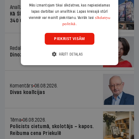
Mēs izmantojam tikai sīkdatnes, kas nepieciešamas
Analīze
06.08.2026.
lapas darbībai un analītikai. Lapas kreisajā stūrī
Kā Šlesera partija palika nesodīta par
sīkdatņu
vienmēr var mainīt piekrišanu. Vairāk lasi
340 000 vērtu reklāmas kampaņu
politikā.
PIEKRIST VISĀM
Redaktores sleja
06.08.2026.
Dinozaura triks
RĀDĪT DETAĻAS
Komentārs
06.08.2026.
Divas koalīcijas
Tēma
06.08.2026.
Policists cietumā, skolotājs – kapos.
Reibuma cena Priekulē