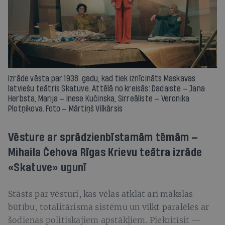
Izrāde vēsta par 1938. gadu, kad tiek iznīcināts Maskavas
latviešu teātris Skatuve. Attēlā no kreisās: Dadaiste — Jana
Herbsta, Marija — Inese Kučinska, Sirreāliste — Veronika
Plotņikova. Foto — Mārtiņš Vilkārsis
Vēsture ar sprādzienbīstamām tēmām —
Mihaila Čehova Rīgas Krievu teātra izrāde
«Skatuve» ugunī
Stāsts par vēsturi, kas vēlas atklāt arī mākslas
būtību, totalitārisma sistēmu un vilkt paralēles ar
šodienas politiskajiem apstākļiem. Piekritīsit —