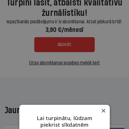
Turpini lasīt, atbalsti kvalitatīvu
žurnālistiku!
Iepazīšanās piedāvājums ir.lv abonēšanai. Atcel jebkurā brīdī.
3,90 €/mēnesī
Abonēt
Citas abonēšanas iespējas meklē šeit
Jaunākajā žurnālā
×
Lai turpinātu, lūdzam
piekrist sīkdatnēm