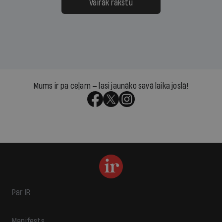
Vairāk rakstu
Mums ir pa ceļam — lasi jaunāko savā laika joslā!
Par IR
Manifests