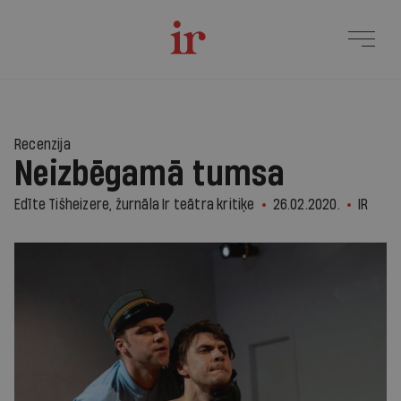
Recenzija
Neizbēgamā tumsa
Edīte Tišheizere, žurnāla Ir teātra kritiķe
26.02.2020.
IR