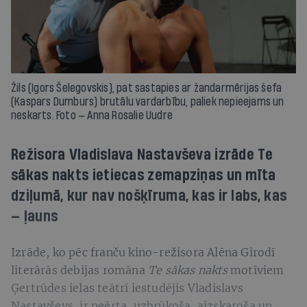
Žils (Igors Šelegovskis), pat sastapies ar žandarmērijas šefa
(Kaspars Dumburs) brutālu vardarbību, paliek nepieejams un
neskarts. Foto — Anna Rosalie Uudre
Režisora Vladislava Nastavševa izrāde Te
sākas nakts ietiecas zemapziņas un mīta
dziļumā, kur nav nošķīruma, kas ir labs, kas
— ļauns
Izrāde, ko pēc franču kino-režisora Alēna Girodī
literārās debijas romāna
Te sākas nakts
motīviem
Ģertrūdes ielas teātrī iestudējis Vladislavs
Nastavševs, ir neērta, uzbrūkoša, aizskaroša un