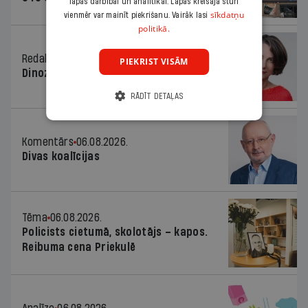
lapas darbībai un analītikai. Lapas kreisajā stūrī
sīkdatņu
vienmēr var mainīt piekrišanu. Vairāk lasi
politikā.
Redaktores sleja
06.08.2026.
PIEKRIST VISĀM
Dinozaura triks
RĀDĪT DETAĻAS
Komentārs
06.08.2026.
Divas koalīcijas
Tēma
06.08.2026.
Policists cietumā, skolotājs – kapos.
Reibuma cena Priekulē