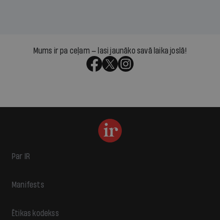
Mums ir pa ceļam — lasi jaunāko savā laika joslā!
Par IR
Manifests
Ētikas kodekss