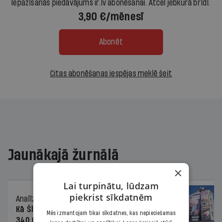
Iepazīšanās piedāvājums ir.lv abonēšanai. Atcel jebkurā brīdī.
3,90 €/mēnesī
Abonēt
Citas abonēšanas iespējas meklē šeit
Jaunākajā žurnālā
×
Lai turpinātu, lūdzam
piekrist sīkdatnēm
Analīze
06.08.2026.
Kā Šlesera partija palika nesodīta par
Mēs izmantojam tikai sīkdatnes, kas nepieciešamas
340 000 vērtu reklāmas kampaņu