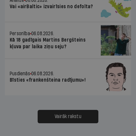
Analīze
06.08.2026.
Vai «airBaltic» izvairīsies no defolta?
Personība
06.08.2026.
Kā 18 gadīgais Martins Bergšteins
kļuva par laika ziņu seju?
Pusdienās
06.08.2026.
Bīsties «frankenšteina radījumu»!
Vairāk rakstu