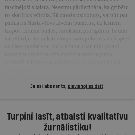
fascinējoši skaista. Neesmu pārliecināta, ka gribētu
to skatīties vēlreiz. Kā zinošs psihologs, varbūt pat
psihiatrs Nastavševs izvēlas punktus, uz kuriem
trāpot, izraisīt bailes, trauksmi, pretīgumu, baudu
vai eiforiju. Kā aukstasinīgs manipulators viņš spiež
uz šiem punktiem, noturēdams skatītāju (mani
noteikti) nepārtrauktā mainīga saspringuma
stāvoklī, kāpinot vai atslābinot to, taču neļaujot
pilnīgi izzust.
Ja esi abonents,
pievienojies šeit
.
Turpini lasīt, atbalsti kvalitatīvu
žurnālistiku!