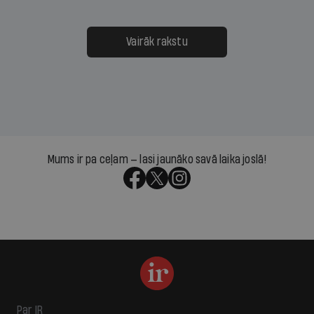
Vairāk rakstu
Mums ir pa ceļam — lasi jaunāko savā laika joslā!
Par IR