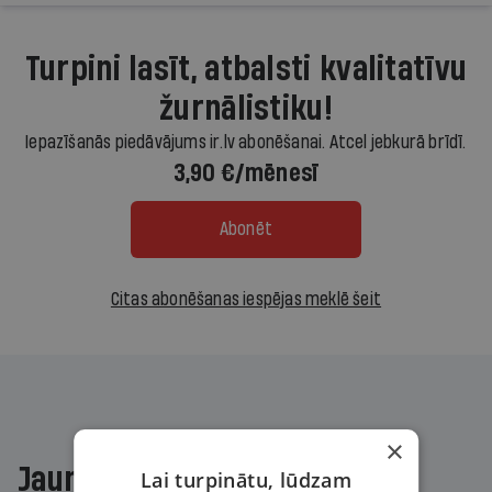
Turpini lasīt, atbalsti kvalitatīvu
žurnālistiku!
Iepazīšanās piedāvājums ir.lv abonēšanai. Atcel jebkurā brīdī.
3,90 €/mēnesī
Abonēt
Citas abonēšanas iespējas meklē šeit
×
Jaunākajā žurnālā
Lai turpinātu, lūdzam