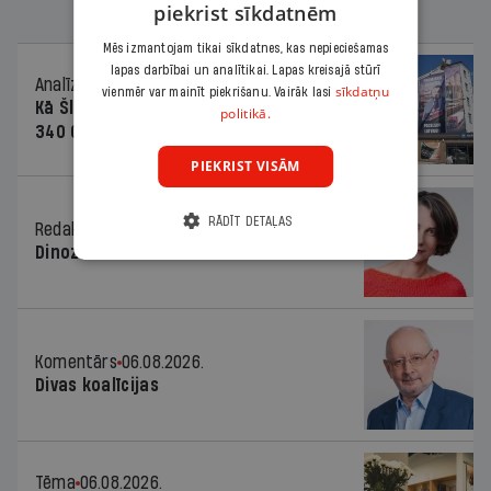
piekrist sīkdatnēm
Mēs izmantojam tikai sīkdatnes, kas nepieciešamas
lapas darbībai un analītikai. Lapas kreisajā stūrī
Analīze
06.08.2026.
sīkdatņu
vienmēr var mainīt piekrišanu. Vairāk lasi
Kā Šlesera partija palika nesodīta par
politikā.
340 000 vērtu reklāmas kampaņu
PIEKRIST VISĀM
RĀDĪT DETAĻAS
Redaktores sleja
06.08.2026.
Dinozaura triks
Komentārs
06.08.2026.
Divas koalīcijas
Tēma
06.08.2026.