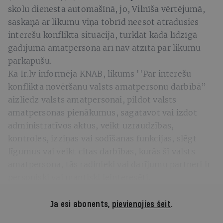
skolu dienesta automašīnā, jo, Vilnīša vērtējumā,
saskaņā ar likumu viņa tobrīd neesot atradusies
interešu konflikta situācijā, turklāt kādā līdzīgā
gadījumā amatpersona arī nav atzīta par likumu
pārkāpušu.
Kā Ir.lv informēja KNAB, likums ''Par interešu
konflikta novēršanu valsts amatpersonu darbībā”
aizliedz valsts amatpersonai, pildot valsts
amatpersonas pienākumus, sagatavot vai izdot
administratīvos aktus, veikt uzraudzības,
kontroles, izziņas vai sodīšanas funkcijas, slēgt
līgumus vai veikt citas darbības, kurās šī valsts
amatpersona, tās radinieki vai darījumu partneri ir
personiski vai mantiski ieinteresēti.
Ja esi abonents,
pievienojies šeit
.