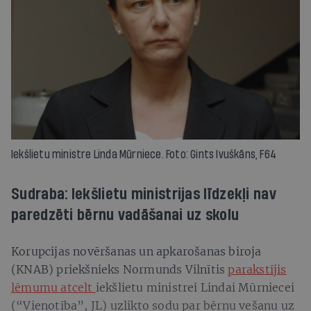
Iekšlietu ministre Linda Mūrniece. Foto: Gints Ivuškāns, F64
Sudraba: Iekšlietu ministrijas līdzekļi nav
paredzēti bērnu vadāšanai uz skolu
Korupcijas novēršanas un apkarošanas biroja
(KNAB) priekšnieks Normunds Vilnītis
parakstījis
lēmumu atcelt
iekšlietu ministrei Lindai Mūrniecei
(“Vienotība”, JL) uzlikto sodu par bērnu vešanu uz