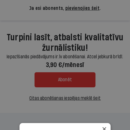
Ja esi abonents,
pievienojies šeit
.
Turpini lasīt, atbalsti kvalitatīvu
žurnālistiku!
Iepazīšanās piedāvājums ir.lv abonēšanai. Atcel jebkurā brīdī.
3,90 €/mēnesī
Abonēt
Citas abonēšanas iespējas meklē šeit
×