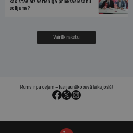
Kas stāv aiz vērienīgā priekšvēlēšanu
solījuma?
Vairāk rakstu
Mums ir pa ceļam — lasi jaunāko savā laika joslā!