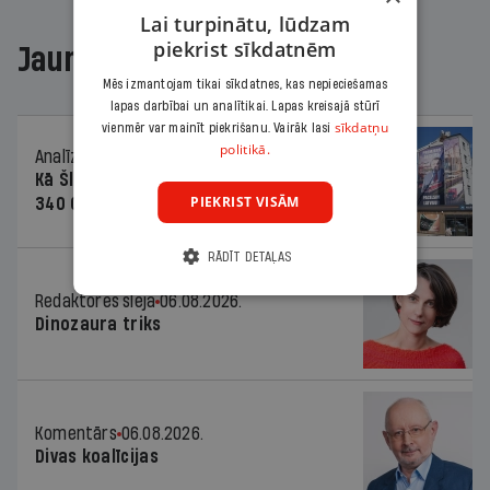
Lai turpinātu, lūdzam
piekrist sīkdatnēm
Jaunākajā žurnālā
Mēs izmantojam tikai sīkdatnes, kas nepieciešamas
lapas darbībai un analītikai. Lapas kreisajā stūrī
sīkdatņu
vienmēr var mainīt piekrišanu. Vairāk lasi
politikā.
Analīze
06.08.2026.
Kā Šlesera partija palika nesodīta par
PIEKRIST VISĀM
340 000 vērtu reklāmas kampaņu
RĀDĪT DETAĻAS
Redaktores sleja
06.08.2026.
Dinozaura triks
Komentārs
06.08.2026.
Divas koalīcijas