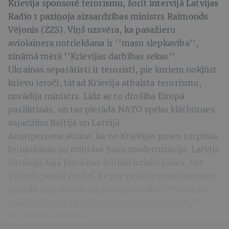
Krievija sponsorē terorismu, šorīt intervijā Latvijas
Radio 1 paziņoja aizsardzības ministrs Raimonds
Vējonis (ZZS). Viņš uzsvēra, ka pasažieru
aviolainera notriekšana ir ''masu slepkavība'',
zināmā mērā ''Krievijas darbības sekas''.
Ukrainas separātisti ir teroristi, pie kuriem nokļūst
krievu ieroči, tātad Krievija atbalsta terorismu,
norādīja ministrs. Līdz ar to drošība Eiropā
pasliktinās, un tas pierāda NATO spēku klātbūtnes
vajadzību Baltijā un Latvijā.
Amatpersona atzina, ka no Krievijas puses turpinās
bruņošanās un militāro bāzu modernizācija. Latvijā
situācija šajā jomā nav būtiski uzlabojusies, bet
Vējonis pauda cerību, ka pēc pēdējiem notikumiem
politiķi sapratīs situācijas nopietnību. ''Nevaram
attīstīt bruņotos spēkus, ja nav finansējuma,''
atgādināja ministrs.