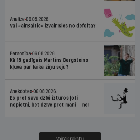
Analīze
06.08.2026.
Vai «airBaltic» izvairīsies no defolta?
Personība
06.08.2026.
Kā 18 gadīgais Martins Bergšteins
kļuva par laika ziņu seju?
Anekdotes
06.08.2026.
Es pret savu dzīvi izturos ļoti
nopietni, bet dzīve pret mani — ne!
Vairāk rakstu