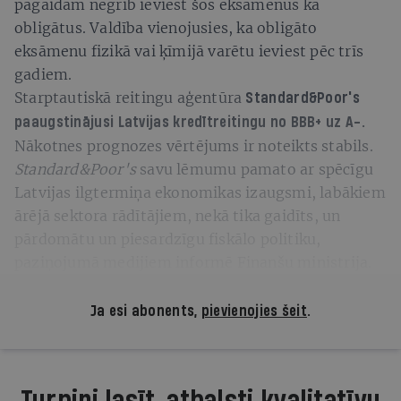
pagaidām negrib ieviest šos eksāmenus kā
obligātus. Valdība vienojusies, ka obligāto
eksāmenu fizikā vai ķīmijā varētu ieviest pēc trīs
gadiem.
Starptautiskā reitingu aģentūra
Standard&Poor's
paaugstinājusi Latvijas kredītreitingu no BBB+ uz A-.
Nākotnes prognozes vērtējums ir noteikts stabils.
Standard&Poor's
savu lēmumu pamato ar spēcīgu
Latvijas ilgtermiņa ekonomikas izaugsmi, labākiem
ārējā sektora rādītājiem, nekā tika gaidīts, un
pārdomātu un piesardzīgu fiskālo politiku,
paziņojumā medijiem informē Finanšu ministrija.
Ja esi abonents,
pievienojies šeit
.