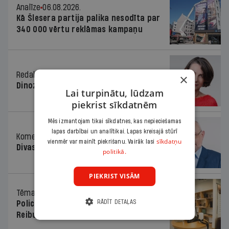
Analīze
06.08.2026.
Kā Šlesera partija palika nesodīta par
340 000 vērtu reklāmas kampaņu
Redaktores sleja
06.08.2026.
×
Dinozaura triks
Lai turpinātu, lūdzam
piekrist sīkdatnēm
Mēs izmantojam tikai sīkdatnes, kas nepieciešamas
lapas darbībai un analītikai. Lapas kreisajā stūrī
Komentārs
06.08.2026.
sīkdatņu
vienmēr var mainīt piekrišanu. Vairāk lasi
Divas koalīcijas
politikā.
PIEKRIST VISĀM
Tēma
06.08.2026.
RĀDĪT DETAĻAS
Policists cietumā, skolotājs – kapos.
Reibuma cena Priekulē