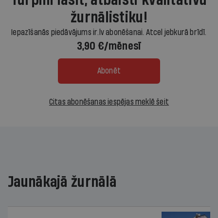
Turpini lasīt, atbalsti kvalitatīvu
žurnālistiku!
Iepazīšanās piedāvājums ir.lv abonēšanai. Atcel jebkurā brīdī.
3,90 €/mēnesī
Abonēt
Citas abonēšanas iespējas meklē šeit
Jaunākajā žurnālā