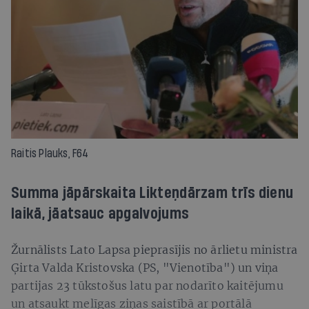
Raitis Plauks, F64
Summa jāpārskaita Likteņdārzam trīs dienu
laikā, jāatsauc apgalvojums
Žurnālists Lato Lapsa pieprasījis no ārlietu ministra
Ģirta Valda Kristovska (PS, "Vienotība") un viņa
partijas 23 tūkstošus latu par nodarīto kaitējumu
un atsaukt melīgas ziņas saistībā ar portālā