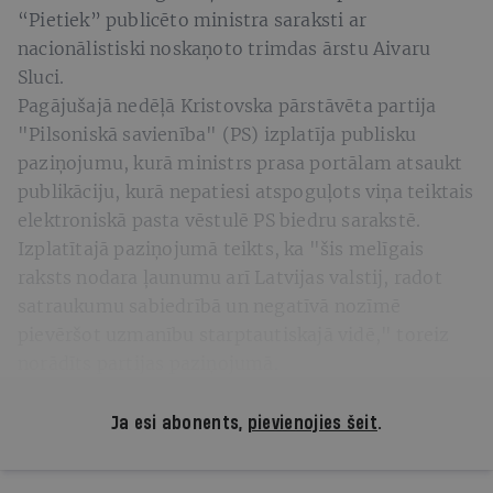
“Pietiek” publicēto ministra saraksti ar
nacionālistiski noskaņoto trimdas ārstu Aivaru
Sluci.
Pagājušajā nedēļā Kristovska pārstāvēta partija
"Pilsoniskā savienība" (PS) izplatīja publisku
paziņojumu, kurā ministrs prasa portālam atsaukt
publikāciju, kurā nepatiesi atspoguļots viņa teiktais
elektroniskā pasta vēstulē PS biedru sarakstē.
Izplatītajā paziņojumā teikts, ka "šis melīgais
raksts nodara ļaunumu arī Latvijas valstij, radot
satraukumu sabiedrībā un negatīvā nozīmē
pievēršot uzmanību starptautiskajā vidē," toreiz
norādīts partijas paziņojumā.
Ja esi abonents,
pievienojies šeit
.