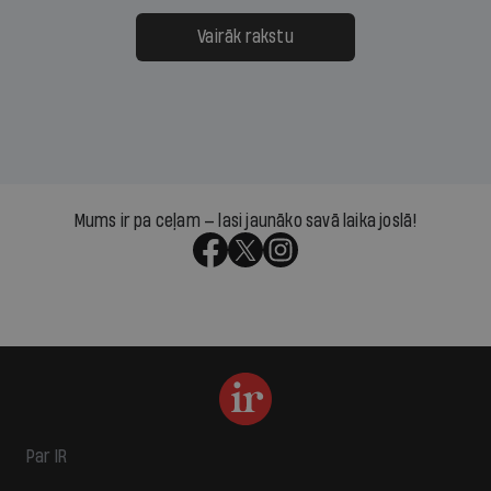
Vairāk rakstu
Mums ir pa ceļam — lasi jaunāko savā laika joslā!
Par IR