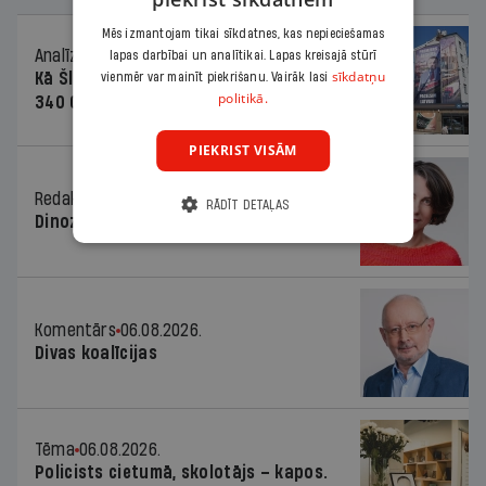
Mēs izmantojam tikai sīkdatnes, kas nepieciešamas
Analīze
06.08.2026.
lapas darbībai un analītikai. Lapas kreisajā stūrī
sīkdatņu
Kā Šlesera partija palika nesodīta par
vienmēr var mainīt piekrišanu. Vairāk lasi
politikā.
340 000 vērtu reklāmas kampaņu
PIEKRIST VISĀM
Redaktores sleja
06.08.2026.
RĀDĪT DETAĻAS
Dinozaura triks
Komentārs
06.08.2026.
Divas koalīcijas
Tēma
06.08.2026.
Policists cietumā, skolotājs – kapos.