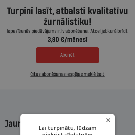
Turpini lasīt, atbalsti kvalitatīvu
žurnālistiku!
Iepazīšanās piedāvājums ir.lv abonēšanai. Atcel jebkurā brīdī.
3,90 €/mēnesī
Abonēt
Citas abonēšanas iespējas meklē šeit
×
Jaunākajā žurnālā
Lai turpinātu, lūdzam
piekrist sīkdatnēm