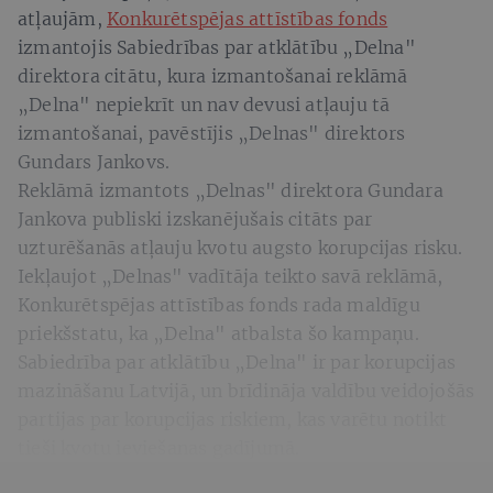
atļaujām,
Konkurētspējas attīstības fonds
izmantojis Sabiedrības par atklātību „Delna"
direktora citātu, kura izmantošanai reklāmā
„Delna" nepiekrīt un nav devusi atļauju tā
izmantošanai, pavēstījis „Delnas" direktors
Gundars Jankovs.
Reklāmā izmantots „Delnas" direktora Gundara
Jankova publiski izskanējušais citāts par
uzturēšanās atļauju kvotu augsto korupcijas risku.
Iekļaujot „Delnas" vadītāja teikto savā reklāmā,
Konkurētspējas attīstības fonds rada maldīgu
priekšstatu, ka „Delna" atbalsta šo kampaņu.
Sabiedrība par atklātību „Delna" ir par korupcijas
mazināšanu Latvijā, un brīdināja valdību veidojošās
partijas par korupcijas riskiem, kas varētu notikt
tieši kvotu ieviešanas gadījumā.