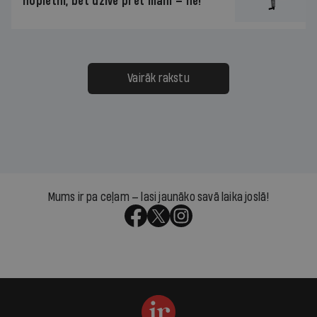
nopietni, bet dzīve pret mani — ne!
Vairāk rakstu
Mums ir pa ceļam — lasi jaunāko savā laika joslā!