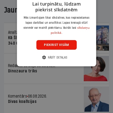
Lai turpinātu, lūdzam
Jaunākajā žurnālā
piekrist sīkdatnēm
Mēs izmantojam tikai sīkdatnes, kas nepieciešamas
lapas darbībai un analītikai. Lapas kreisajā stūrī
sīkdatņu
vienmēr var mainīt piekrišanu. Vairāk lasi
Analīze
06.08.2026.
politikā.
Kā Šlesera partija palika nesodīta par
340 000 vērtu reklāmas kampaņu
PIEKRIST VISĀM
RĀDĪT DETAĻAS
Redaktores sleja
06.08.2026.
Dinozaura triks
Komentārs
06.08.2026.
Divas koalīcijas