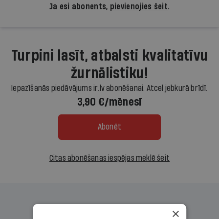
Ja esi abonents,
pievienojies šeit
.
Turpini lasīt, atbalsti kvalitatīvu
žurnālistiku!
Iepazīšanās piedāvājums ir.lv abonēšanai. Atcel jebkurā brīdī.
3,90 €/mēnesī
Abonēt
Citas abonēšanas iespējas meklē šeit
×