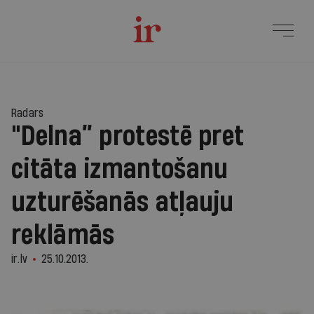
Radars
"Delna” protestē pret
citāta izmantošanu
uzturēšanās atļauju
reklāmās
ir.lv
25.10.2013.