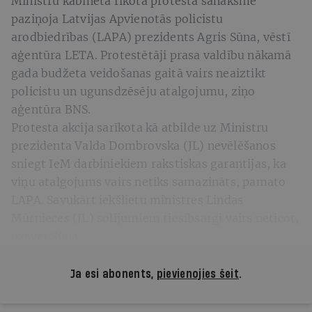
Ministru kabineta rīkotā protesta sanāksmē
paziņoja Latvijas Apvienotās policistu
arodbiedrības (LAPA) prezidents Agris Sūna, vēstī
aģentūra LETA. Protestētāji prasa valdību nākamā
gada budžeta veidošanas gaitā vairs neaiztikt
policistu un ugunsdzēsēju atalgojumu, ziņo
aģentūra BNS.
Protesta akcija sarīkota kā atbilde uz Ministru
prezidenta Valda Dombrovska (JL) nevēlēšanos
sniegt IeM darbiniekiem rakstiskas garantijas, ka
viņu atalgojums vairs netiks samazināts, pamato
LAPA. Savukārt iekšlietu ministres Lindas
Mūrnieces (JL) solījumiem tiesībsargi vairs neticot,
uzsver Sūna.
Ja esi abonents,
pievienojies šeit
.