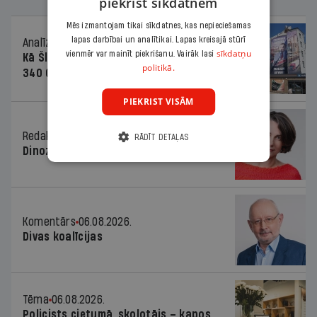
piekrist sīkdatnēm
Mēs izmantojam tikai sīkdatnes, kas nepieciešamas
lapas darbībai un analītikai. Lapas kreisajā stūrī
Analīze
06.08.2026.
sīkdatņu
vienmēr var mainīt piekrišanu. Vairāk lasi
Kā Šlesera partija palika nesodīta par
politikā.
340 000 vērtu reklāmas kampaņu
PIEKRIST VISĀM
Redaktores sleja
06.08.2026.
RĀDĪT DETAĻAS
Dinozaura triks
Komentārs
06.08.2026.
Divas koalīcijas
Tēma
06.08.2026.
Policists cietumā, skolotājs – kapos.