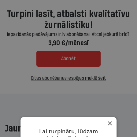
Turpini lasīt, atbalsti kvalitatīvu
žurnālistiku!
Iepazīšanās piedāvājums ir.lv abonēšanai. Atcel jebkurā brīdī.
3,90 €/mēnesī
Abonēt
Citas abonēšanas iespējas meklē šeit
×
Jaunākajā žurnālā
Lai turpinātu, lūdzam