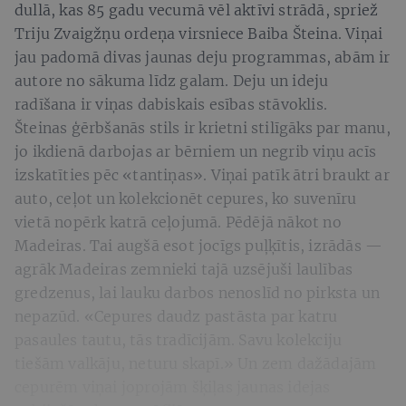
dullā, kas 85 gadu vecumā vēl aktīvi strādā, spriež
Triju Zvaigžņu ordeņa virsniece Baiba Šteina. Viņai
jau padomā divas jaunas deju programmas, abām ir
autore no sākuma līdz galam. Deju un ideju
radīšana ir viņas dabiskais esības stāvoklis.
Šteinas ģērbšanās stils ir krietni stilīgāks par manu,
jo ikdienā darbojas ar bērniem un negrib viņu acīs
izskatīties pēc «tantiņas». Viņai patīk ātri braukt ar
auto, ceļot un kolekcionēt cepures, ko suvenīru
vietā nopērk katrā ceļojumā. Pēdējā nākot no
Madeiras. Tai augšā esot jocīgs puļķītis, izrādās —
agrāk Madeiras zemnieki tajā uzsējuši laulības
gredzenus, lai lauku darbos nenoslīd no pirksta un
nepazūd. «Cepures daudz pastāsta par katru
pasaules tautu, tās tradīcijām. Savu kolekciju
tiešām valkāju, neturu skapī.» Un zem dažādajām
cepurēm viņai joprojām šķiļas jaunas idejas