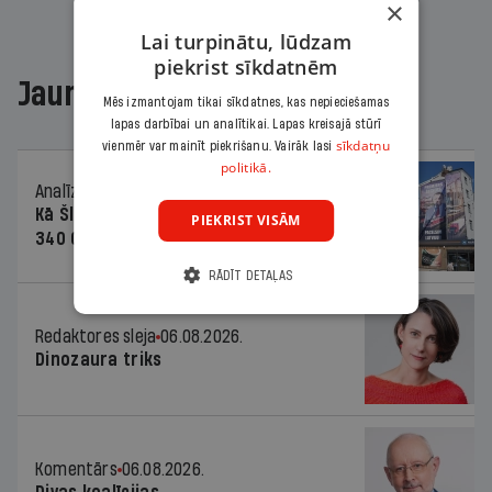
×
Lai turpinātu, lūdzam
piekrist sīkdatnēm
Jaunākajā žurnālā
Mēs izmantojam tikai sīkdatnes, kas nepieciešamas
lapas darbībai un analītikai. Lapas kreisajā stūrī
sīkdatņu
vienmēr var mainīt piekrišanu. Vairāk lasi
politikā.
Analīze
06.08.2026.
Kā Šlesera partija palika nesodīta par
PIEKRIST VISĀM
340 000 vērtu reklāmas kampaņu
RĀDĪT DETAĻAS
Redaktores sleja
06.08.2026.
Dinozaura triks
Komentārs
06.08.2026.