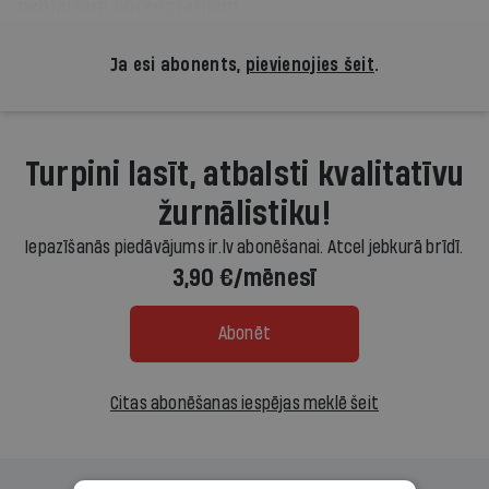
nebijušām horeogrāfijām.
Ja esi abonents,
pievienojies šeit
.
Turpini lasīt, atbalsti kvalitatīvu
žurnālistiku!
Iepazīšanās piedāvājums ir.lv abonēšanai. Atcel jebkurā brīdī.
3,90 €/mēnesī
Abonēt
Citas abonēšanas iespējas meklē šeit