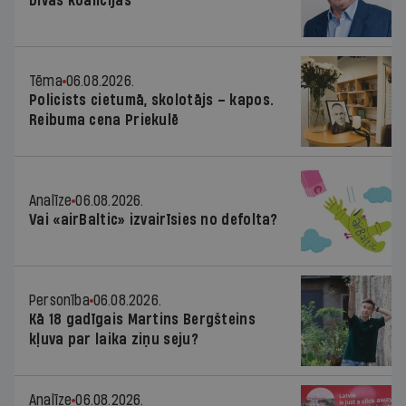
Divas koalīcijas
Tēma
06.08.2026.
Policists cietumā, skolotājs – kapos.
Reibuma cena Priekulē
Analīze
06.08.2026.
Vai «airBaltic» izvairīsies no defolta?
Personība
06.08.2026.
Kā 18 gadīgais Martins Bergšteins
kļuva par laika ziņu seju?
Analīze
06.08.2026.