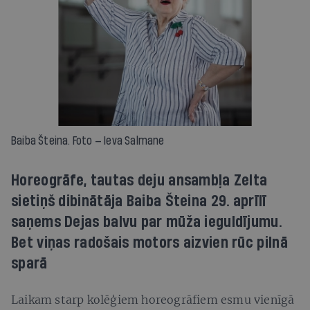
Baiba Šteina. Foto — Ieva Salmane
Horeogrāfe, tautas deju ansambļa Zelta
sietiņš dibinātāja Baiba Šteina 29. aprīlī
saņems Dejas balvu par mūža ieguldījumu.
Bet viņas radošais motors aizvien rūc pilnā
sparā
Laikam starp kolēģiem horeogrāfiem esmu vienīgā