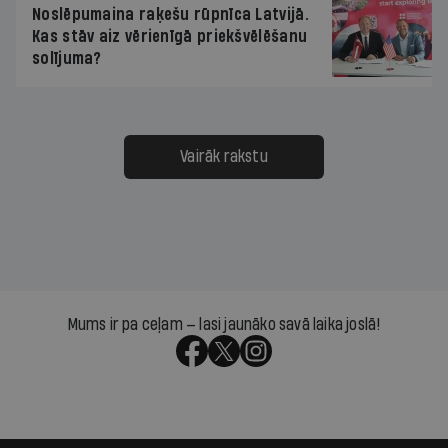
Noslēpumaina raķešu rūpnīca Latvijā.
Kas stāv aiz vērienīgā priekšvēlēšanu
solījuma?
Vairāk rakstu
Mums ir pa ceļam — lasi jaunāko savā laika joslā!