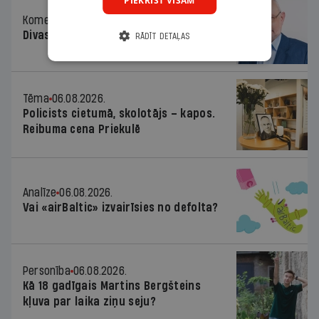
PIEKRIST VISĀM
Komentārs
06.08.2026.
Divas koalīcijas
RĀDĪT DETAĻAS
Tēma
06.08.2026.
Policists cietumā, skolotājs – kapos.
Reibuma cena Priekulē
Analīze
06.08.2026.
Vai «airBaltic» izvairīsies no defolta?
Personība
06.08.2026.
Kā 18 gadīgais Martins Bergšteins
kļuva par laika ziņu seju?