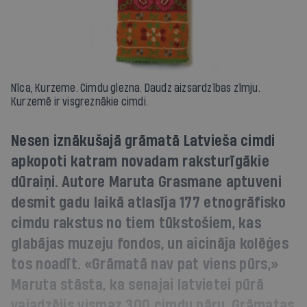
Nīca, Kurzeme. Cimdu glezna. Daudz aizsardzības zīmju.
Kurzemē ir visgreznākie cimdi.
Nesen iznākušajā grāmatā Latvieša cimdi
apkopoti katram novadam raksturīgākie
dūraiņi. Autore Maruta Grasmane aptuveni
desmit gadu laikā atlasīja 177 etnogrāfisko
cimdu rakstus no tiem tūkstošiem, kas
glabājas muzeju fondos, un aicināja kolēģes
tos noadīt. «Grāmatā nav pat viens pūrs,»
Maruta stāsta, ka senajai latvietei pūrā
vajadzējis vismaz 300 cimdu pāru. Grāmatas