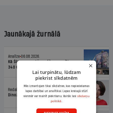
Jaunākajā žurnālā
Analīze
06.08.2026.
Kā Šlesera partija palika nesodīta par
×
340 000 vērtu reklāmas kampaņu
Lai turpinātu, lūdzam
piekrist sīkdatnēm
Mēs izmantojam tikai sīkdatnes, kas nepieciešamas
Redaktores sleja
06.08.2026.
lapas darbībai un analītikai. Lapas kreisajā stūrī
Dinozaura triks
sīkdatņu
vienmēr var mainīt piekrišanu. Vairāk lasi
politikā.