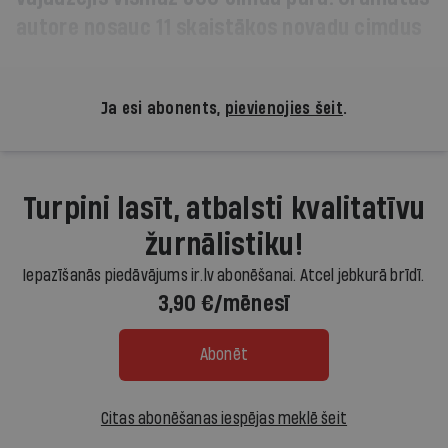
autore nosauc 11 skaistākos novadu cimdus
Ja esi abonents,
pievienojies šeit
.
Turpini lasīt, atbalsti kvalitatīvu
žurnālistiku!
Iepazīšanās piedāvājums ir.lv abonēšanai. Atcel jebkurā brīdī.
3,90 €/mēnesī
Abonēt
Citas abonēšanas iespējas meklē šeit