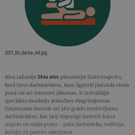
2017_09_darba_vid.jpg
Alus ražotājs
piesaistījis fizioterapeitu,
Cēsu alus
kurš tiem darbiniekiem, kam ilgstoši jāstrādā vienā
pozā vai arī intensīvi jākustas, ir izstrādājis
speciālus muskuļu atslodzes vingrinājumus.
Uzņēmums ieviesis arī 360 grādu novērtējumu
darbiniekiem, kas ļauj vispusīgi izvērtēt katra
stiprās un vājās puses - paša darbinieka, vadītāja,
kolēģu un padoto skatījumā.