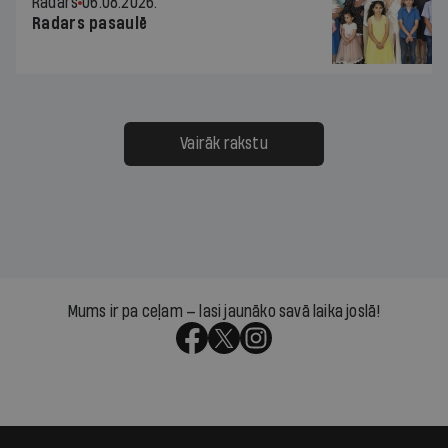
Radars
06.08.2026.
Radars pasaulē
Vairāk rakstu
Mums ir pa ceļam — lasi jaunāko savā laika joslā!