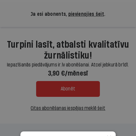
Ja esi abonents,
pievienojies šeit
.
Turpini lasīt, atbalsti kvalitatīvu
žurnālistiku!
Iepazīšanās piedāvājums ir.lv abonēšanai. Atcel jebkurā brīdī.
3,90 €/mēnesī
Abonēt
Citas abonēšanas iespējas meklē šeit