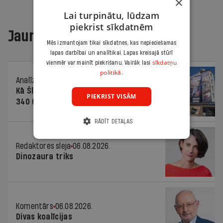
×
Lai turpinātu, lūdzam
piekrist sīkdatnēm
Jaunākajā žurnālā
Mēs izmantojam tikai sīkdatnes, kas nepieciešamas
lapas darbībai un analītikai. Lapas kreisajā stūrī
sīkdatņu
vienmēr var mainīt piekrišanu. Vairāk lasi
politikā.
Analīze
06.08.2026.
Kā Šlesera partija palika nesodīta par
PIEKRIST VISĀM
340 000 vērtu reklāmas kampaņu
RĀDĪT DETAĻAS
Redaktores sleja
06.08.2026.
Dinozaura triks
Komentārs
06.08.2026.
Divas koalīcijas