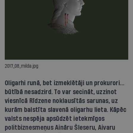
2017_08_milda.jpg
Oligarhi runā, bet izmeklētāji un prokurori…
būtībā nesadzird. To var secināt, uzzinot
viesnīcā Rīdzene noklausītās sarunas, uz
kurām balstīta slavenā oligarhu lieta. Kāpēc
valsts nespēja apsūdzēt ietekmīgos
politbiznesmeņus Aināru Šleseru, Aivaru