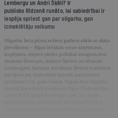
Lembergu un Andri Šķēli? Ir
publisko Rīdzenē runāto, lai sabiedrībai ir
iespēja spriest gan par oligarhu, gan
izmeklētāju veikumu
Oligarhu lieta pirms sešiem gadiem sākās ar skaļu
pieteikumu – Rīgas lielākais ostas uzņēmums,
iespējams, slepeni pieder politikas smagsvariem
Aināram Šleseram, Andrim Šķēlem un Aivaram
Lembergam. Saeimas atteikums Šlesera kratīšanai
pat kļuva par simbolisku iemeslu parlamenta
atlaišanai 2011. gada vasarā. Tagad divu oligarhu
uzvārdi jau oficiāli ir redzami
Rīgas Tirdzniecības
ostas
(
RTO
) īpašnieku ķēdītes galā, bet skaļā
krimināllieta ir izčākstējusi. Decembrī KNAB ar
prokuratūras piekrišanu to izbeidza, jo neatrada
pierādījumus.