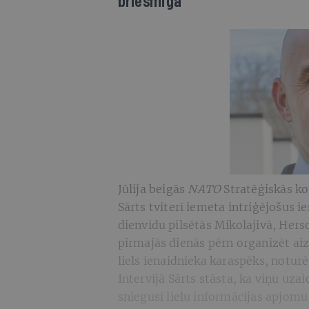
briesmīga
Jūlija beigās
NATO
Stratēģiskās kom
Sārts tviterī iemeta intriģējošus i
dienvidu pilsētās Mikolajivā, He
pirmajās dienās pērn organizēt aiz
liels ienaidnieka karaspēks, notur
Intervijā Sārts stāsta, ka viņu uza
sniegusi lielu informācijas apjomu,