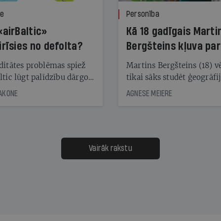
ze
Personība
«airBaltic»
Kā 18 gadīgais Marti
irīsies no defolta?
Bergšteins kļuva par
laika ziņu seju?
ditātes problēmas spiež
Martins Bergšteins (18) v
ltic lūgt palīdzību dārgo
tikai sāks studēt ģeogrāfi
āciju turētājiem, taču
bet viņa sacītajam jau uzt
JAKONE
AGNESE MEIERE
dēļ nebija kvoruma
tūkstošiem laika ziņu ska
nai. Vai lidsabiedrībai
Latvijā. Aiz dažām minū
 defolts, ja tā nespēs
televīzijas ēterā ir 11 gadi
ksāt augstos procentus,
uzcītīga darba, mammas
āpārskaita jau trīs dienas
atbalsts un drosme turpi
Vairāk rakstu
s nākamās sapulces
meteovērojumus arī tad, 
ta vidū?
šķiet, ka tie nevienam na
vajadzīgi