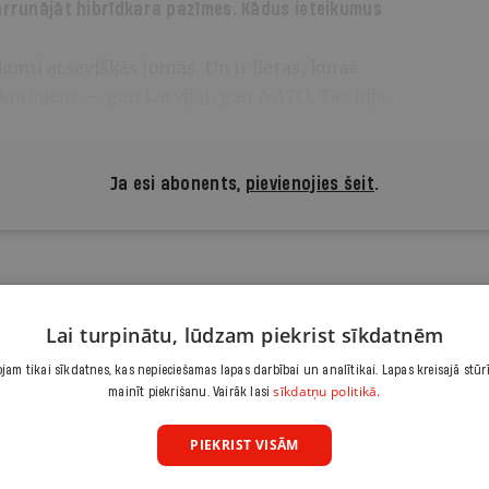
 pārrunājāt hibrīdkara pazīmes. Kādus ieteikumus
eikumi atsevišķās jomās. Un ir lietas, kurās
kraiņiem — gan Latvijai, gan
NATO
. Tas bija
Ja esi abonents,
pievienojies šeit
.
 lasīt, atbalsti kvalitatīvu žu
Lai turpinātu, lūdzam piekrist sīkdatnēm
Iepazīšanās piedāvājums ir.lv abonēšanai. Atcel jebkurā brīdī
am tikai sīkdatnes, kas nepieciešamas lapas darbībai un analītikai. Lapas kreisajā stūr
3,90 €/mēnesī
sīkdatņu politikā.
mainīt piekrišanu. Vairāk lasi
PIEKRIST VISĀM
Abonēt