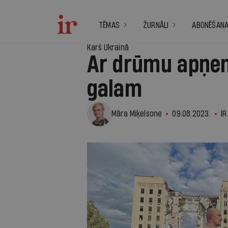
TĒMAS
ŽURNĀLI
ABONĒŠAN
Karš Ukrainā
Ar drūmu apņem
galam
Māra Miķelsone
09.08.2023.
IR