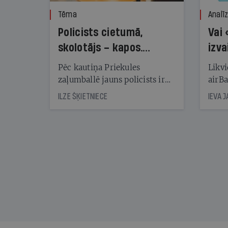
Tēma
Analī
Policists cietumā,
Vai 
skolotājs – kapos.
izva
Reibuma cena Priekulē
Pēc kautiņa Priekules
Likvi
zaļumballē jauns policists ir
airBa
nonācis cietumā, bet
oblig
ILZE ŠĶIETNIECE
IEVA 
cienījams pedagogs — kapos.
šone
Tik traģiska ir izrādījusies
lemša
divu promiļu reibuma cena
draud
sama
kas j
pirm
augus