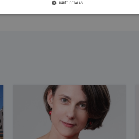
RĀDĪT DETAĻAS
Citas abonēšanas iespējas meklē šeit