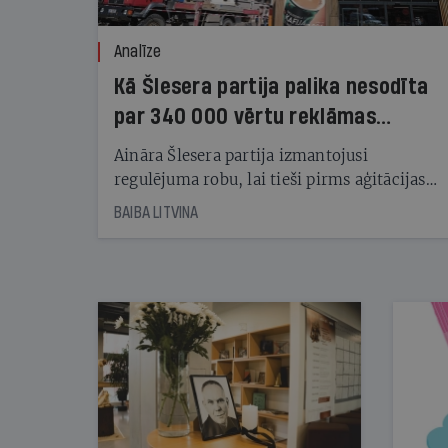
Analīze
Kā Šlesera partija palika nesodīta
par 340 000 vērtu reklāmas
kampaņu
Aināra Šlesera partija izmantojusi
regulējuma robu, lai tieši pirms aģitācijas
starta izreklamētos par summu, kas
BAIBA LITVINA
pārsniedz trešdaļu no likumīgi atļautajiem
kampaņas tēriņiem. KNAB pārkāpumus
nekonstatē