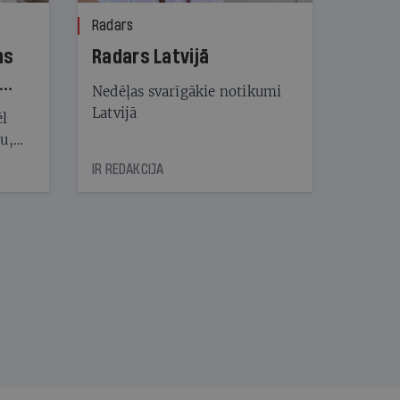
Radars
ns
Radars Latvijā
Nedēļas svarīgākie notikumi
Latvijā
ēl
ju,
icas
IR REDAKCIJA
tītāju
tēm
nāt
kad
v