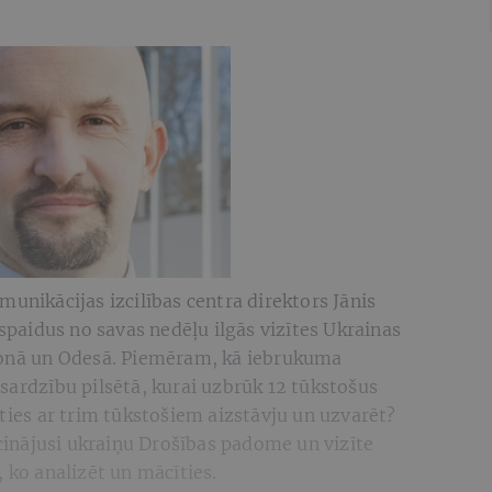
unikācijas izcilības centra direktors Jānis
espaidus no savas nedēļu ilgās vizītes Ukrainas
rsonā un Odesā. Piemēram, kā iebrukuma
sardzību pilsētā, kurai uzbrūk 12 tūkstošus
ēties ar trim tūkstošiem aizstāvju un uzvarēt?
icinājusi ukraiņu Drošības padome un vizīte
 ko analizēt un mācīties.