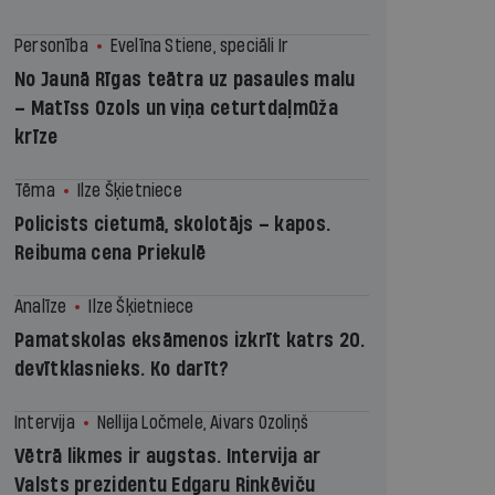
Personība
Evelīna Stiene, speciāli Ir
No Jaunā Rīgas teātra uz pasaules malu
– Matīss Ozols un viņa ceturtdaļmūža
krīze
Tēma
Ilze Šķietniece
Policists cietumā, skolotājs – kapos.
Reibuma cena Priekulē
Analīze
Ilze Šķietniece
Pamatskolas eksāmenos izkrīt katrs 20.
devītklasnieks. Ko darīt?
Intervija
Nellija Ločmele, Aivars Ozoliņš
Vētrā likmes ir augstas. Intervija ar
Valsts prezidentu Edgaru Rinkēviču