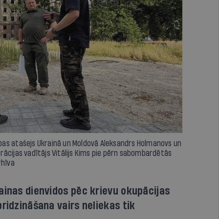
dzības atašejs Ukrainā un Moldovā Aleksandrs Holmanovs un
strācijas vadītājs Vitālijs Kims pie pērn sabombardētās
rhīva
ainas dienvidos pēc krievu okupācijas
ridzināšana vairs neliekas tik