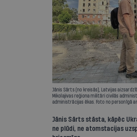
Jānis Sārts (no kreisās), Latvijas aizsar
Mikolajivas reģiona militāri civilās admini
administrācijas ēkas. Foto no personīgā a
Jānis Sārts stāsta, kāpēc Ukr
ne plūdi, ne atomstacijas uzsp