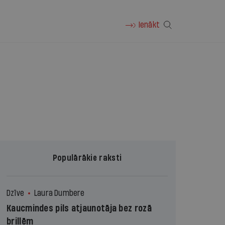
Ienākt
Populārākie raksti
Dzīve
Laura Dumbere
Kaucmindes pils atjaunotāja bez rozā
brillēm