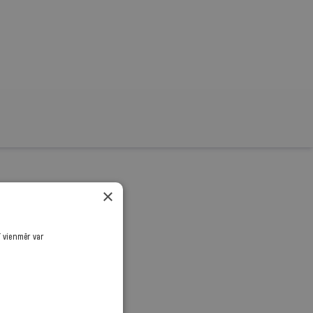
×
rnālistiku!
.
ī vienmēr var