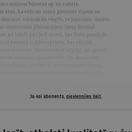
īsies miljonu biznesā ap 20 valstīs.
ajā ziņā, ka ceļu no mazā ģimenes rūpala uz
ksturot «drīzāk kā vieglu, jo joprojām darām
 no uzņēmuma dibinātājiem Jānis Bērziņš.
arī bijuši ļoti lieli stresi, kas būtu prasījuši
 tā pamatā ir dzīvesprieks, kas oficiāli
amatvērtībām.
Stenderam
ir svarīgi, lai apkārt
itīvas emocijas raisoša vide. To, ka tie nav
era
veikalos, un tāds ir arī uzņēmuma birojs,
mēbelēm vannās un podos ir tik daudz puķu,
dera
produktu reklāmas bildēm.
Ja esi abonents,
pievienojies šeit
.