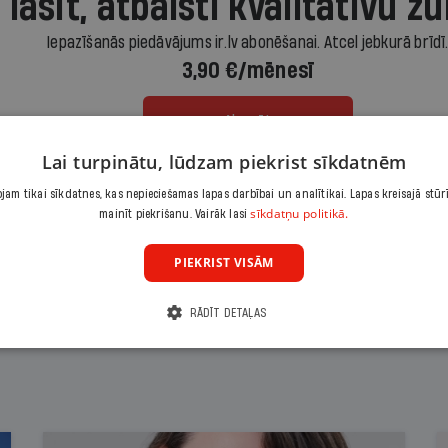
 lasīt, atbalsti kvalitatīvu žu
Iepazīšanās piedāvājums ir.lv abonēšanai. Atcel jebkurā brīdī
3,90 €/mēnesī
Abonēt
Lai turpinātu, lūdzam piekrist sīkdatnēm
Citas abonēšanas iespējas meklē šeit
am tikai sīkdatnes, kas nepieciešamas lapas darbībai un analītikai. Lapas kreisajā stūr
sīkdatņu politikā.
mainīt piekrišanu. Vairāk lasi
PIEKRIST VISĀM
RĀDĪT DETAĻAS