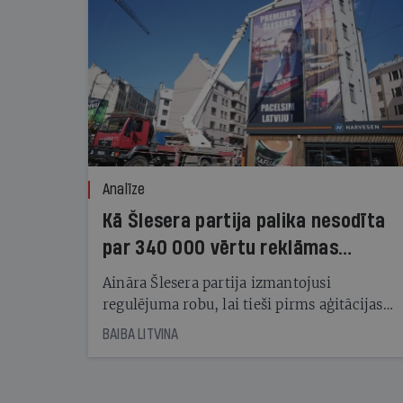
Analīze
Kā Šlesera partija palika nesodīta
par 340 000 vērtu reklāmas
kampaņu
Aināra Šlesera partija izmantojusi
regulējuma robu, lai tieši pirms aģitācijas
starta izreklamētos par summu, kas
BAIBA LITVINA
pārsniedz trešdaļu no likumīgi atļautajiem
kampaņas tēriņiem. KNAB pārkāpumus
nekonstatē