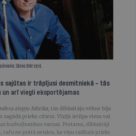
šnieks Jānis Bērziņš.
 sajūtas ir trāpījusi desmitniekā - tās
ā un arī viegli eksportējamas
ndera ziepju fabrika
, tās dibinātāju vēlme bija
 sagādā prieku citiem. Vīzijā ietilpa viens vai
s un burbuļbumbas vannai. Protams, dibinātāji
taču ne prātā nenāca, ka viņu radītais prieks