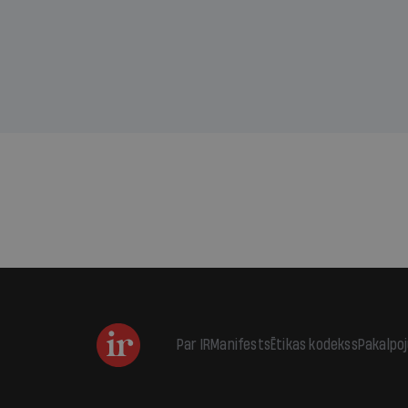
kas j
pirm
augus
Par IR
Manifests
Ētikas kodekss
Pakalpo