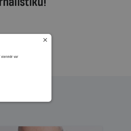
rnālistiku!
.
×
ī vienmēr var