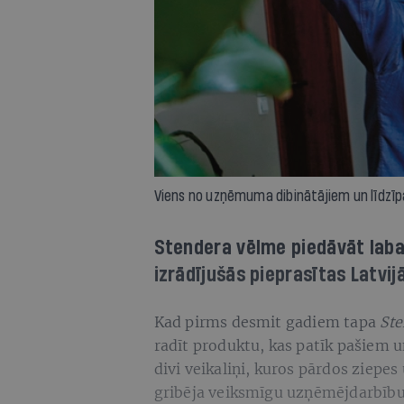
Viens no uzņēmuma dibinātājiem un līdzīpa
Stendera vēlme piedāvāt labas
izrādījušās pieprasītas Latvij
Kad pirms desmit gadiem tapa
Ste
radīt produktu, kas patīk pašiem un
divi veikaliņi, kuros pārdos ziepe
gribēja veiksmīgu uzņēmējdarbību, 