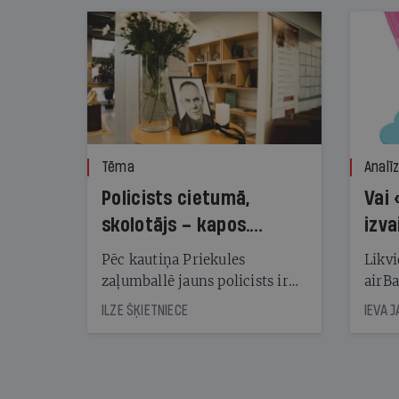
Tēma
Analī
Policists cietumā,
Vai 
skolotājs – kapos.
izva
Reibuma cena Priekulē
Pēc kautiņa Priekules
Likvi
zaļumballē jauns policists ir
airBa
nonācis cietumā, bet
oblig
ILZE ŠĶIETNIECE
IEVA 
cienījams pedagogs — kapos.
šone
Tik traģiska ir izrādījusies
lemša
divu promiļu reibuma cena
draud
sama