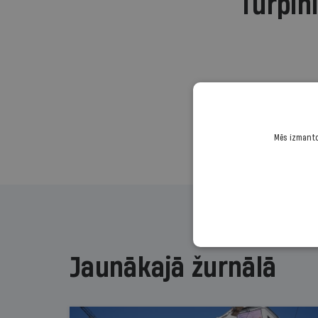
Turpini
Mēs izmantoj
Jaunākajā žurnālā