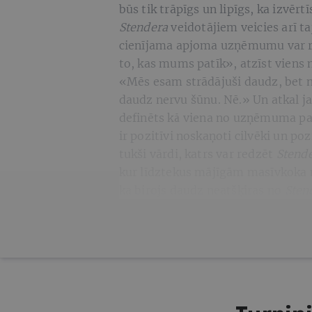
būs tik trāpīgs un lipīgs, ka izvērt
Stendera
veidotājiem veicies arī t
cienījama apjoma uzņēmumu var ra
to, kas mums patīk», atzīst viens
«Mēs esam strādājuši daudz, bet nav 
daudz nervu šūnu. Nē.» Un atkal jau
definēts kā viena no uzņēmuma p
ir pozitīvi noskaņoti cilvēki un poz
tukši vārdi, katrs var redzēt
Stend
kur līdztekus mājīgām masīvkoka 
ka birojs daudz neatšķiras no
Sten