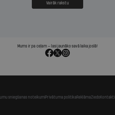
āpārskaita jau trīs dienas
atbalsts un drosme turpi
Vairāk rakstu
s nākamās sapulces
meteovērojumus arī tad, 
ta vidū?
šķiet, ka tie nevienam na
vajadzīgi
Mums ir pa ceļam — lasi jaunāko savā laika joslā!
jumu sniegšanas noteikumi
Privātuma politika
Reklāma
Ziedo
Kontakti