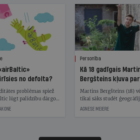
ze
Personība
«airBaltic»
Kā 18 gadīgais Marti
irīsies no defolta?
Bergšteins kļuva par
laika ziņu seju?
ditātes problēmas spiež
Martins Bergšteins (18) v
ltic lūgt palīdzību dārgo
tikai sāks studēt ģeogrāfi
āciju turētājiem, taču
bet viņa sacītajam jau uzt
JAKONE
AGNESE MEIERE
dēļ nebija kvoruma
tūkstošiem laika ziņu ska
nai. Vai lidsabiedrībai
Latvijā. Aiz dažām minū
 defolts, ja tā nespēs
televīzijas ēterā ir 11 gadi
ksāt augstos procentus,
uzcītīga darba, mammas