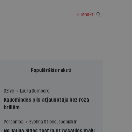
Ienākt
Populārākie raksti
Dzīve
Laura Dumbere
Kaucmindes pils atjaunotāja bez rozā
brillēm
Personība
Evelīna Stiene, speciāli Ir
No Jaunā Rīgas teātra uz pasaules malu