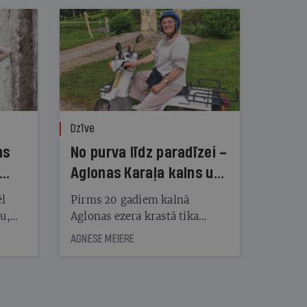
Dzīve
ns
No purva līdz paradīzei –
Aglonas Karaļa kalns un
tā radītāji
ēl
Pirms 20 gadiem kalnā
ju,
Aglonas ezera krastā tika
icas
uzstādītas pirmās koka
AGNESE MEIERE
tītāju
skulptūras, tagad Kristus
tēm
karaļa kalnā, vietā, «kur atrast
mieru un Dievu», ir vairāk
nekā 450 skulptūru un