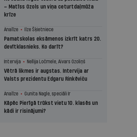
– Matīss Ozols un viņa ceturtdaļmūža
krīze
Analīze
Ilze Šķietniece
Pamatskolas eksāmenos izkrīt katrs 20.
devītklasnieks. Ko darīt?
Intervija
Nellija Ločmele, Aivars Ozoliņš
Vētrā likmes ir augstas. Intervija ar
Valsts prezidentu Edgaru Rinkēviču
Analīze
Gunita Nagle, speciāli Ir
Kāpēc Pierīgā trūkst vietu 10. klasēs un
kādi ir risinājumi?