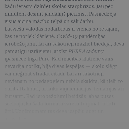
kādu ierasts dzirdēt skolas starpbrīžos. Jau pēc
minūtēm desmit jandāliņš pierimst. Pasniedzēja
visus aicina mācību telpā un sāk darbu.
Latviešu valodas nodarbības ir vienas no retajām,
kas te notiek klātienē.
Covid-19
pandēmijas
ierobežojumi, lai arī sākotnēji mazliet biedēja, deva
pamatīgu uzrāvienu, atzīst
PURE Academy
īpašniece Inga Pūre. Kad mācības klātienē vairs
nevarēja notikt, bija divas iespējas — skolu slēgt
vai mēģināt strādāt citādi. Lai arī sākotnēji
nevienam no pedagogiem nebija skaidrs, kā tieši to
darīt attālināti, ar laiku viņi iemācījās. Iemanījās arī
kursanti. Kad ierobežojumi beidzās, abas puses
secināja, ka šādā formātā varētu turpināt. Ir ļoti
ērti. Uzņēmumam tas deva iespēju augt un
attīstīties.