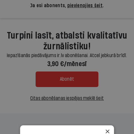
Ja esi abonents,
pievienojies šeit
.
Turpini lasīt, atbalsti kvalitatīvu
žurnālistiku!
Iepazīšanās piedāvājums ir.lv abonēšanai. Atcel jebkurā brīdī.
3,90 €/mēnesī
Abonēt
Citas abonēšanas iespējas meklē šeit
×