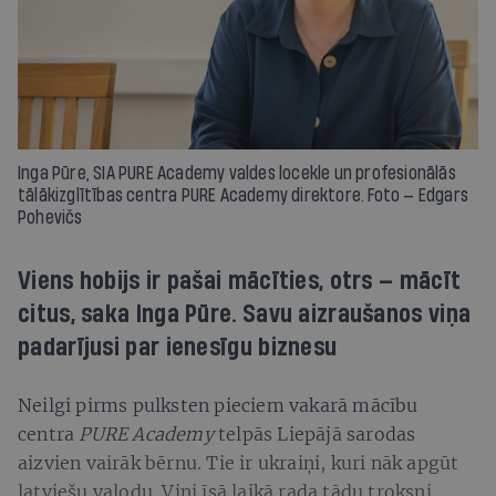
Inga Pūre, SIA PURE Academy valdes locekle un profesionālās
tālākizglītības centra PURE Academy direktore. Foto — Edgars
Pohevičs
Viens hobijs ir pašai mācīties, otrs — mācīt
citus, saka Inga Pūre. Savu aizraušanos viņa
padarījusi par ienesīgu biznesu
Neilgi pirms pulksten pieciem vakarā mācību
centra
PURE Academy
telpās Liepājā sarodas
aizvien vairāk bērnu. Tie ir ukraiņi, kuri nāk apgūt
latviešu valodu. Viņi īsā laikā rada tādu troksni,