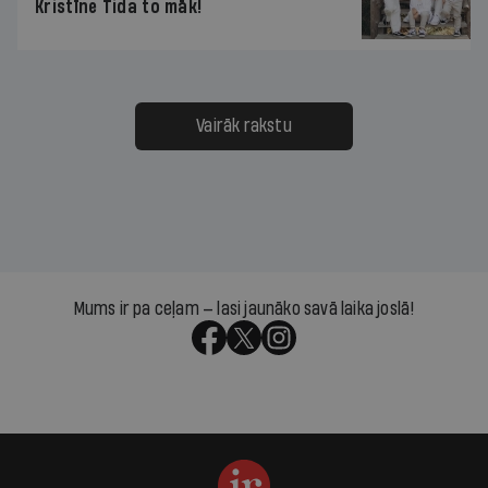
Kristīne Tida to māk!
Vairāk rakstu
Mums ir pa ceļam — lasi jaunāko savā laika joslā!