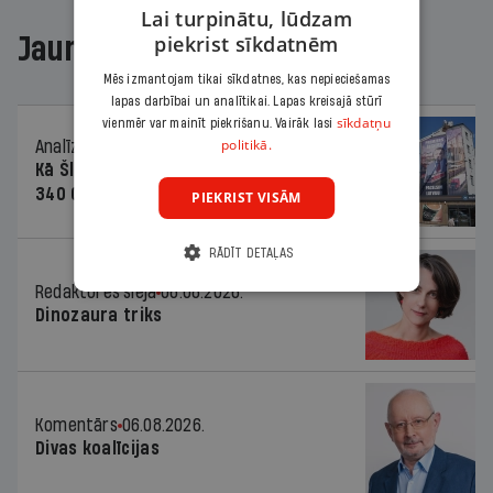
Lai turpinātu, lūdzam
piekrist sīkdatnēm
Jaunākajā žurnālā
Mēs izmantojam tikai sīkdatnes, kas nepieciešamas
lapas darbībai un analītikai. Lapas kreisajā stūrī
sīkdatņu
vienmēr var mainīt piekrišanu. Vairāk lasi
politikā.
Analīze
06.08.2026.
Kā Šlesera partija palika nesodīta par
340 000 vērtu reklāmas kampaņu
PIEKRIST VISĀM
RĀDĪT DETAĻAS
Redaktores sleja
06.08.2026.
Dinozaura triks
Komentārs
06.08.2026.
Divas koalīcijas