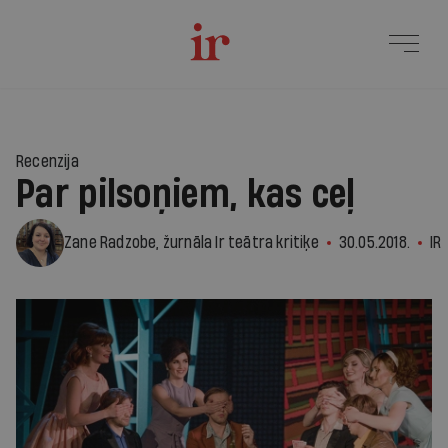
Recenzija
Par pilsoņiem, kas ceļ
Zane Radzobe, žurnāla Ir teātra kritiķe
30.05.2018.
IR