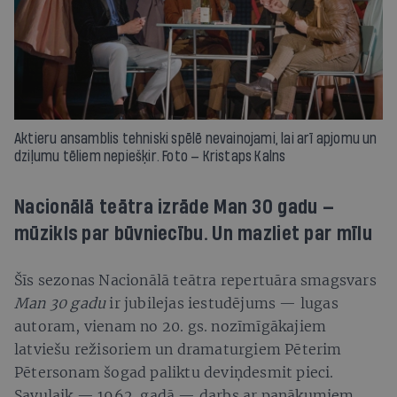
Aktieru ansamblis tehniski spēlē nevainojami, lai arī apjomu un
dziļumu tēliem nepiešķir. Foto — Kristaps Kalns
Nacionālā teātra izrāde Man 30 gadu —
mūzikls par būvniecību. Un mazliet par mīlu
Šīs sezonas Nacionālā teātra repertuāra smagsvars
Man 30 gadu
ir jubilejas iestudējums — lugas
autoram, vienam no 20. gs. nozīmīgākajiem
latviešu režisoriem un dramaturgiem Pēterim
Pētersonam šogad paliktu deviņdesmit pieci.
Savulaik — 1962. gadā — darbs ar panākumiem