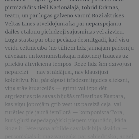
pirmizrādīts tieši Nacionālajā, tobrīd Drāmas,
teātrī, un par lugas galveno varoni Rozi aktrises
Veltas Līnes atveidojumā kā par nepārspējamu
dailes etalonu pielūdzēji sajūsminās vēl aizvien.
Luga stāsta par otro pēckara desmitgadi, kad visu
veidu celtniecība (no tiltiem līdz jaunajam padomju
cilvēkam un komunistiskajai nākotnei) traucas uz
priekšu ātrvilciena tempos. Roze līdz šim dzīvojusi
nepareizi — nav strādājusi, nav klausījusi
kolektīvu. Nu, pārkāpusi trīsdesmitgades slieksni,
viņa stāv krustcelēs — grimt vai izpeldēt,
atgriezties pie savas bijušās mīlestības Kaspara,
kas viņu joprojām grib vest uz pareizā ceļa, vai
turēties pie jaunā iemīļotā — komponista Tora,
kurš gluži nepedagoģiski pieņem viņu tādu, kāda
Roze ir. Pētersona atbilde savulaik bija skaidra —
personiskais ir mazsvarīgāks par sabiedrisko, Rozei