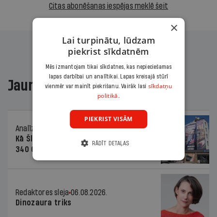
Citas abonēšanas iespējas meklē šeit
×
Lai turpinātu, lūdzam
piekrist sīkdatnēm
Mēs izmantojam tikai sīkdatnes, kas nepieciešamas
lapas darbībai un analītikai. Lapas kreisajā stūrī
Jaunākajā žurnālā
sīkdatņu
vienmēr var mainīt piekrišanu. Vairāk lasi
politikā.
PIEKRIST VISĀM
Analīze
06.08.2026.
Kā Šlesera partija palika nesodīta par
RĀDĪT DETAĻAS
340 000 vērtu reklāmas kampaņu
Redaktores sleja
06.08.2026.
Dinozaura triks