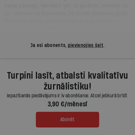
vajag pāraugt. Savukārt pēc 40 gadiem, veroties 21.
gs. aktieros un klausoties, kā izrādē klavieres spēlē
Raimonds Pauls, interesantākais ir jautājums —
kas no tā visa izrādījusies paliekoša vērtība?
Ja esi abonents,
pievienojies šeit
.
Turpini lasīt, atbalsti kvalitatīvu
žurnālistiku!
Iepazīšanās piedāvājums ir.lv abonēšanai. Atcel jebkurā brīdī.
3,90 €/mēnesī
Abonēt