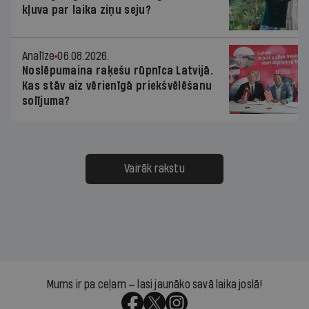
kļuva par laika ziņu seju?
Analīze
06.08.2026.
Noslēpumaina raķešu rūpnīca Latvijā.
Kas stāv aiz vērienīgā priekšvēlēšanu
solījuma?
Vairāk rakstu
Mums ir pa ceļam — lasi jaunāko savā laika joslā!