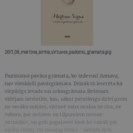
2017_09_martina_sirma_virtuves_padomu_gramata.jpg
Pazīstamā pavāra grāmata, ko izdevusi
Jumava
,
nav vienkārši pavārgrāmata. Drīzāk tā iecerēta kā
vispārīgs ievads vai rokasgrāmata ikvienam
vidējam latvietim, kas, sākot patstāvīgu dzīvi prom
no vecāku mājām, virtuvē vairs nezina ne rīta, ne
vakara, par mēriem un tilpumiem nemaz
nerunājot, un grib pagatavot kaut ko vairāk par
vārītu cīsiņu. Un nevajag bīties - nekāda liela