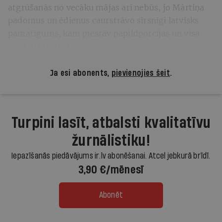
atgrūšanās no vecāku mājas arī nebūs, jo Mārtiņa
padomus un ēdienus caurstrāvo sirsnīgi latvisks
pamatīgums, kam piestāv papildporcijas un visa
noēšana pa tīro.
Ja esi abonents,
pievienojies šeit
.
Turpini lasīt, atbalsti kvalitatīvu
žurnālistiku!
Iepazīšanās piedāvājums ir.lv abonēšanai. Atcel jebkurā brīdī.
3,90 €/mēnesī
Abonēt