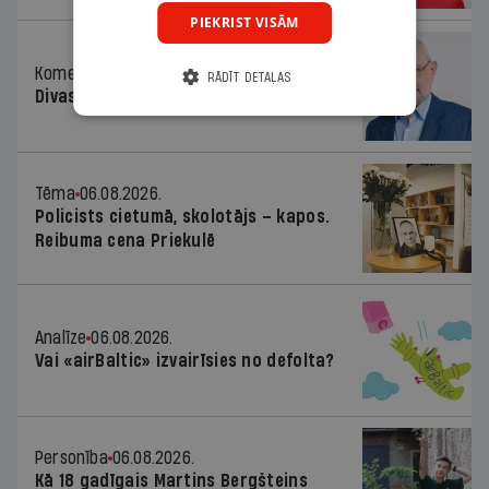
PIEKRIST VISĀM
Komentārs
06.08.2026.
RĀDĪT DETAĻAS
Divas koalīcijas
Tēma
06.08.2026.
Policists cietumā, skolotājs – kapos.
Reibuma cena Priekulē
Analīze
06.08.2026.
Vai «airBaltic» izvairīsies no defolta?
Personība
06.08.2026.
Kā 18 gadīgais Martins Bergšteins