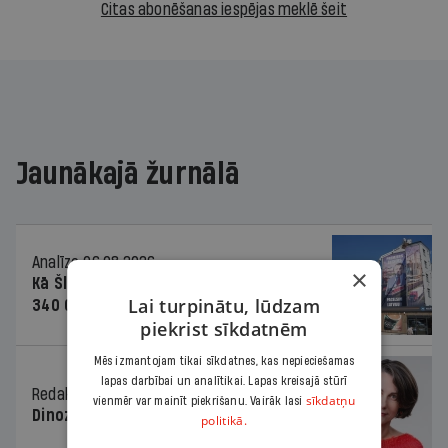
Citas abonēšanas iespējas meklē šeit
Jaunākajā žurnālā
Analīze
06.08.2026.
×
Kā Šlesera partija palika nesodīta par
Lai turpinātu, lūdzam
340 000 vērtu reklāmas kampaņu
piekrist sīkdatnēm
Mēs izmantojam tikai sīkdatnes, kas nepieciešamas
lapas darbībai un analītikai. Lapas kreisajā stūrī
Redaktores sleja
06.08.2026.
sīkdatņu
vienmēr var mainīt piekrišanu. Vairāk lasi
Dinozaura triks
politikā.