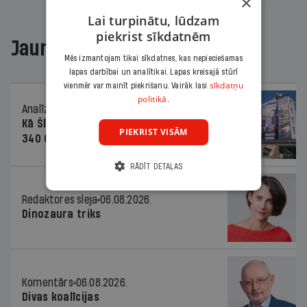
×
Lai turpinātu, lūdzam
piekrist sīkdatnēm
Jaunākajā žurnālā
Mēs izmantojam tikai sīkdatnes, kas nepieciešamas
lapas darbībai un analītikai. Lapas kreisajā stūrī
sīkdatņu
vienmēr var mainīt piekrišanu. Vairāk lasi
politikā.
Analīze
06.08.2026.
Kā Šlesera partija palika nesodīta par
PIEKRIST VISĀM
340 000 vērtu reklāmas kampaņu
RĀDĪT DETAĻAS
Redaktores sleja
06.08.2026.
Dinozaura triks
Komentārs
06.08.2026.
Divas koalīcijas