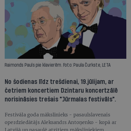
Raimonds Pauls pie klavierēm. Foto: Paula Čurkste, LETA
No šodienas līdz trešdienai, 19.jūlijam, ar
četriem koncertiem Dzintaru koncertzālē
norisināsies trešais "Jūrmalas festivāls".
Festivāla goda mākslinieks - pasaulslavenais
operdziedātājs Aleksandrs Antoņenko - kopā ar
Latvijā un pasaulē atzītiem māksliniekiem