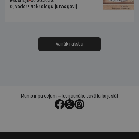
Recenzija
06.08.2026.
O, vēder! Nekrologs jūrasgovij
Vairāk rakstu
Mums ir pa ceļam — lasi jaunāko savā laika joslā!