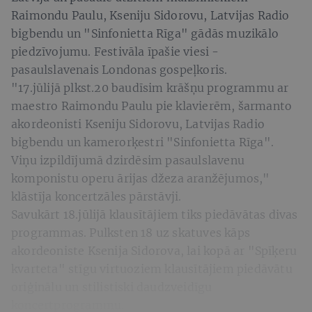
Raimondu Paulu, Kseniju Sidorovu, Latvijas Radio
bigbendu un "Sinfonietta Rīga" gādās muzikālo
piedzīvojumu. Festivāla īpašie viesi -
pasaulslavenais Londonas gospeļkoris.
"17.jūlijā plkst.20 baudīsim krāšņu programmu ar
maestro Raimondu Paulu pie klavierēm, šarmanto
akordeonisti Kseniju Sidorovu, Latvijas Radio
bigbendu un kamerorķestri "Sinfonietta Rīga".
Viņu izpildījumā dzirdēsim pasaulslavenu
komponistu operu ārijas džeza aranžējumos,"
klāstīja koncertzāles pārstāvji.
Savukārt 18.jūlijā klausītājiem tiks piedāvātas divas
programmas. Pulksten 18 uz skatuves kāps
akordeoniste Ksenija Sidorova, lai kopā ar "Spīķeru
kvarteta" stīgu virtuoziem klausītājiem piedāvātu
oriģinālu un stilistiski daudzveidīgu
koncertprogrammu.