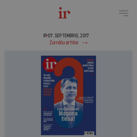
IR - 07. septembris, 201
IR
07. SEPTEMBRIS, 2017
Žurnālu arhīvs