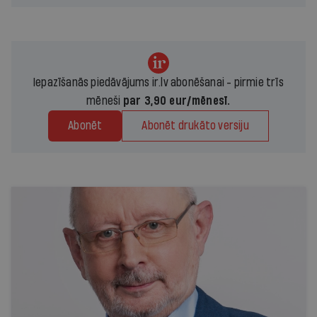
Iepazīšanās piedāvājums ir.lv abonēšanai - pirmie trīs
mēneši
par 3,90 eur/mēnesī.
Abonēt
Abonēt drukāto versiju