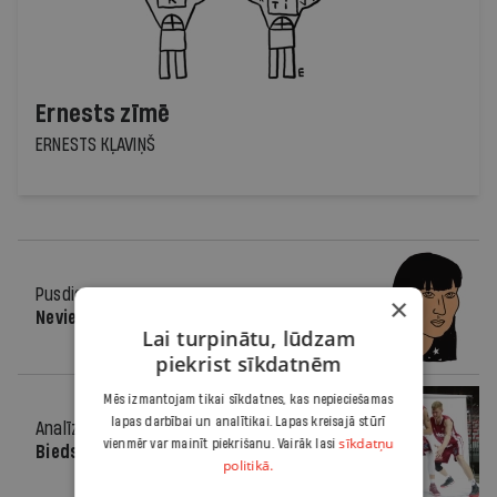
Ernests zīmē
ERNESTS KĻAVIŅŠ
Pusdienās
06.09.2017.
×
Nevienlīdzības ūdensšķirtne
Lai turpinātu, lūdzam
piekrist sīkdatnēm
Mēs izmantojam tikai sīkdatnes, kas nepieciešamas
lapas darbībai un analītikai. Lapas kreisajā stūrī
Analīze
06.09.2017.
sīkdatņu
vienmēr var mainīt piekrišanu. Vairāk lasi
Bieds katram favorītam
politikā.