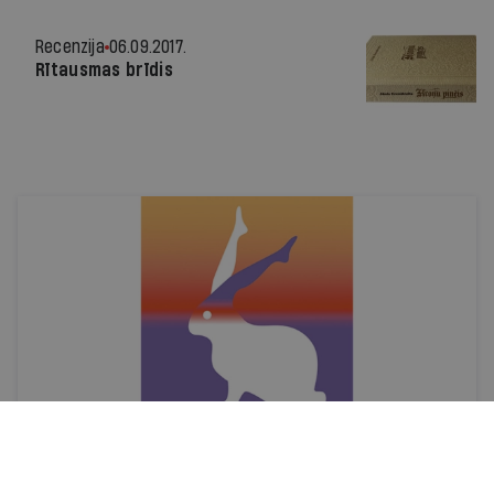
Recenzija
06.09.2017.
Rītausmas brīdis
Recenzija