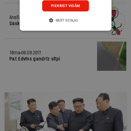
PIEKRIST VISĀM
Analīze
06.09.2017.
RĀDĪT DETAĻAS
Saskaņa beigusies
Tēma
06.09.2017.
Pat Edvīns gandrīz slīpi