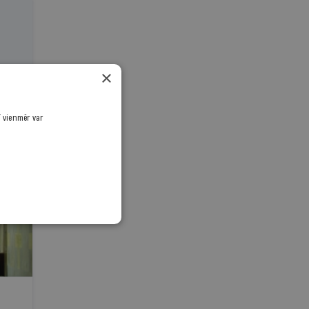
×
ī vienmēr var