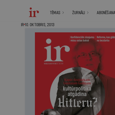
TĒMAS
ŽURNĀLI
ABONĒŠAN
IR - 10. oktobris, 20
IR
10. OKTOBRIS, 2013