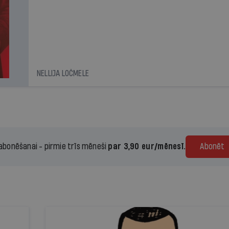
NELLIJA LOČMELE
 abonēšanai - pirmie trīs mēneši
par 3,90 eur/mēnesī.
Abonēt