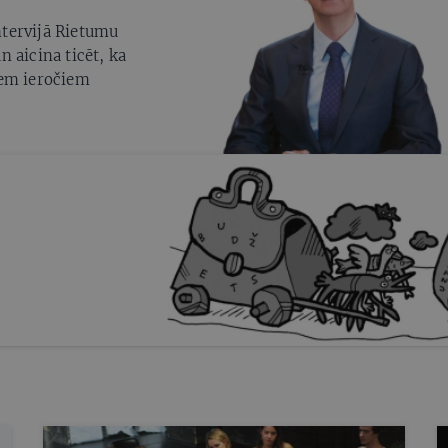
intervijā Rietumu
 aicina ticēt, ka
iem ieročiem