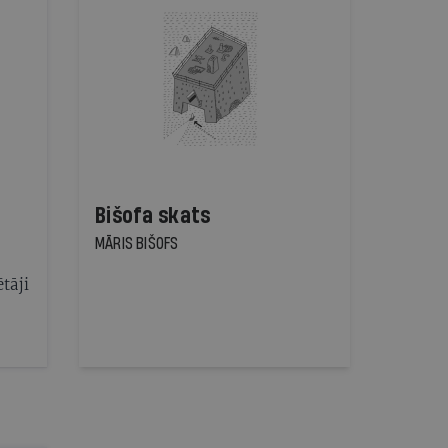
Bišofa skats
MĀRIS BIŠOFS
ētāji
bai