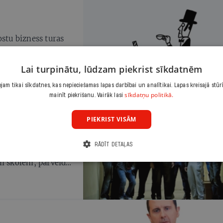
ostu bizness turas
Lai turpinātu, lūdzam piekrist sīkdatnēm
am tikai sīkdatnes, kas nepieciešamas lapas darbībai un analītikai. Lapas kreisajā stūr
sīkdatņu politikā.
mainīt piekrišanu. Vairāk lasi
PIEKRIST VISĀM
olēmusi sekot
RĀDĪT DETAĻAS
nālās skolas no
i skolēni, pārveidot
 mācības sakņojas
3 dalībniekiem jau