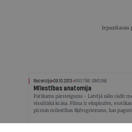
Iepazīšanās 
Recenzija
09.10.2013.
KRISTĪNE SIMSONE
Mīlestības anatomija
Patīkams pārsteigums - Latvijā sāks rādīt me
vissiltākā krāsa. Filma ir eksplozīvs, erotika
pirmās mīlestības šķērsgriezums, kas paguvi
spožumu, gan postu jau pirms nonākšanas pi
Kinokritiķe Kristīne Giluce Parīzē tiekas ar 
aktrisēm