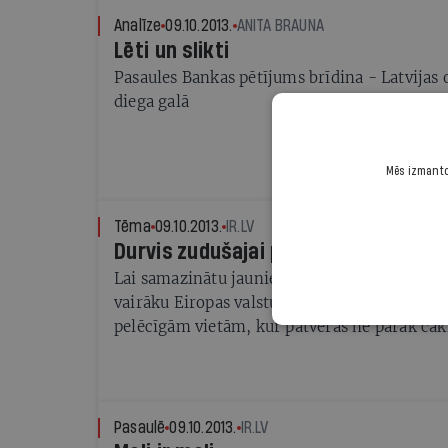
Analīze
09.10.2013.
ANITA BRAUNA
Lēti un slikti
Pasaules Bankas pētījums brīdina - Latvijas 
diega galā
Mēs izmantoj
Tēma
09.10.2013.
IR.LV
Durvis zudušajai paaudzei
Lai samazinātu jauniešu bezdarbu, Latvija n
vairāku Eiropas valstu piemēram un profesio
pelēcīgām vietām, kur patveras ne pārāk čakl
par moderniem kompetenču centriem, kuros
praktiskā vidē. Pilotprojekts ar pirmajiem 11
sācies
Pasaulē
09.10.2013.
IR.LV