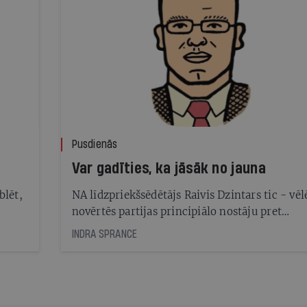
Pusdienās
Var gadīties, ka jāsāk no jauna
blēt,
NA līdzpriekšsēdētājs Raivis Dzintars tic - vēl
novērtēs partijas principiālo nostāju pret
uzturēšanās atļaujām, pat ja tāpēc jākrīt valdī
INDRA SPRANCE