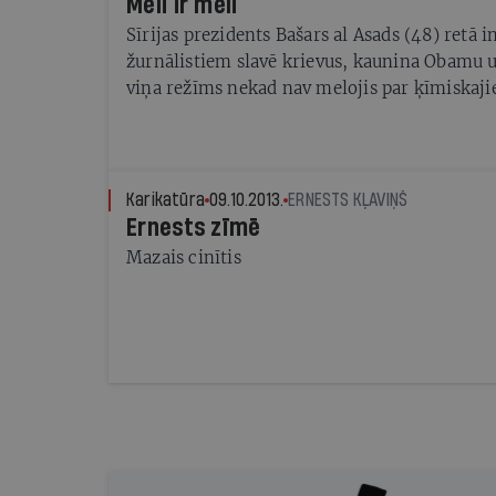
Meli ir meli
Sīrijas prezidents Bašars al Asads (48) retā 
žurnālistiem slavē krievus, kaunina Obamu un
viņa režīms nekad nav melojis par ķīmiskaj
Karikatūra
09.10.2013.
ERNESTS KĻAVIŅŠ
Ernests zīmē
Mazais cinītis