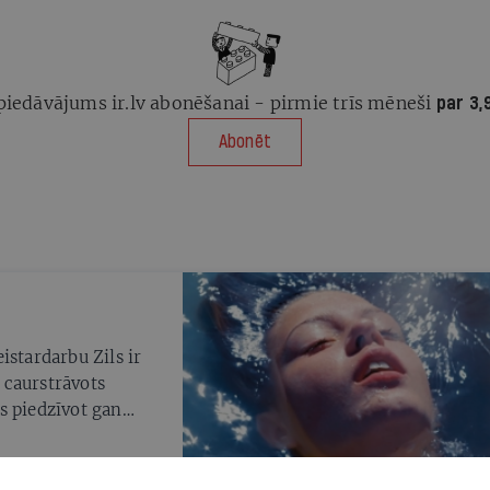
piedāvājums ir.lv abonēšanai - pirmie trīs mēneši
par 3,
Abonēt
istardarbu Zils ir
s caurstrāvots
s piedzīvot gan
e skatītājiem.
filmas režisoru un