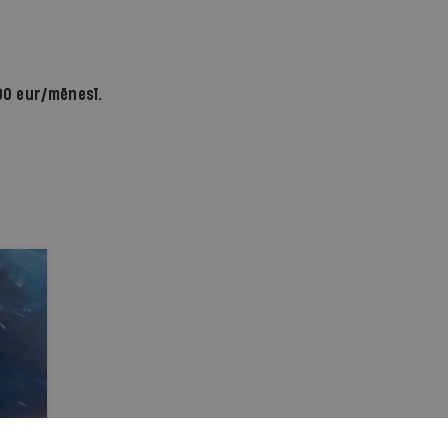
90 eur/mēnesī.