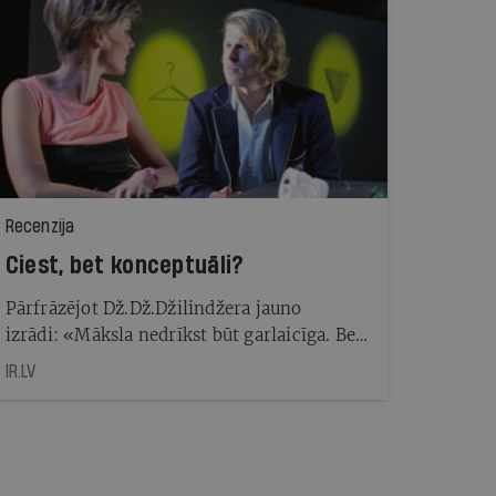
Recenzija
Ciest, bet konceptuāli?
Pārfrāzējot Dž.Dž.Džilindžera jauno
izrādi: «Māksla nedrīkst būt garlaicīga. Bet,
ja ir, tad garlaicībai jābūt konceptuālai»
IR.LV