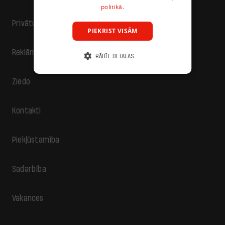
politikā.
Privātuma politika
PIEKRIST VISĀM
Reklāma
RĀDĪT DETAĻAS
Ziedo
Kontakti
Piekļūstamība
Sadarbība
Vakances