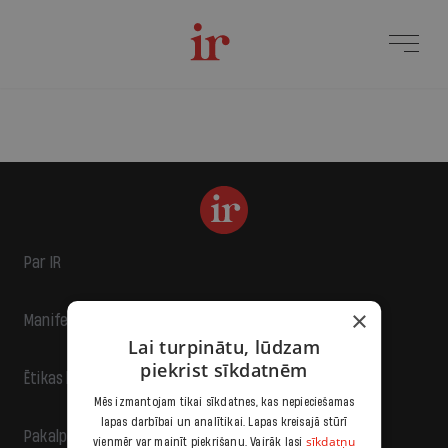
Par IR
×
Manifests
Lai turpinātu, lūdzam
piekrist sīkdatnēm
Ētikas kodekss
Mēs izmantojam tikai sīkdatnes, kas nepieciešamas
lapas darbībai un analītikai. Lapas kreisajā stūrī
Pakalpojumu sniegšanas noteikumi
sīkdatņu
vienmēr var mainīt piekrišanu. Vairāk lasi