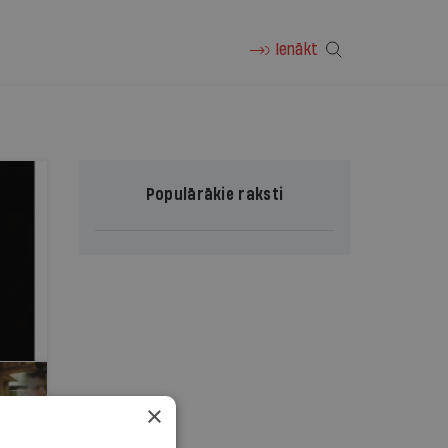
Ienākt
Populārākie raksti
×