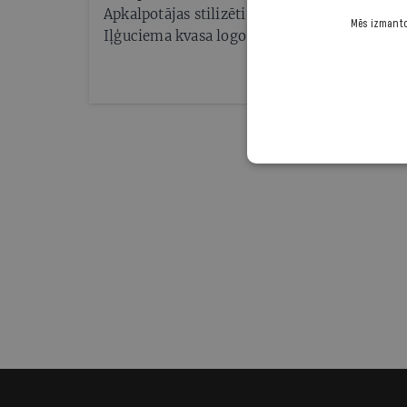
Apkalpotājas stilizēti tautiskos rūtainos bru
Mēs izmantoj
Iļģuciema kvasa logo