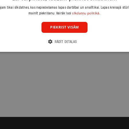
nčos. Glāzes ar
am tikai sīkdatnes, kas nepieciešamas lapas darbībai un analītikai. Lapas kreisajā stūr
sīkdatņu politikā.
mainīt piekrišanu. Vairāk lasi
PIEKRIST VISĀM
RĀDĪT DETAĻAS