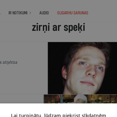
A
IR NOTIKUMI
AUDIO
OLIGARHU SARUNAS
zirņi ar speķi
us atņēma
ādi paši māla podi.
Lai turpinātu, lūdzam piekrist sīkdatnēm