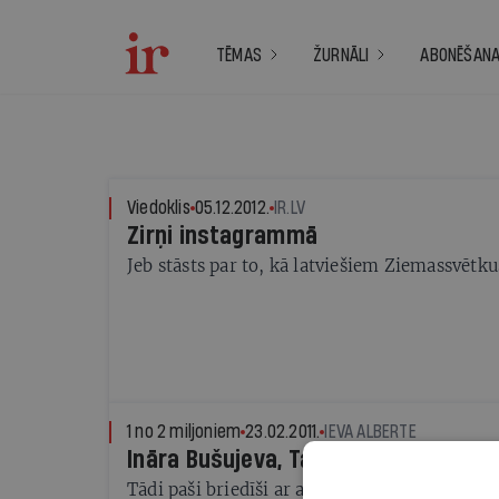
TĒMAS
ŽURNĀLI
ABONĒŠAN
Viedoklis
05.12.2012.
IR.LV
Zirņi instagrammā
Jeb stāsts par to, kā latviešiem Ziemassvētk
1 no 2 miljoniem
23.02.2011.
IEVA ALBERTE
Ināra Bušujeva, Tallinas Lido pavāre
Tādi paši briedīši ar apsnigušām mugurām, t