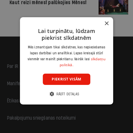
Kaut reizi mēnesī palūkojies Mēnesī
×
Lai turpinātu, lūdzam
piekrist sīkdatnēm
Mēs izmantojam tikai sīkdatnes, kas nepieciešamas
lapas darbībai un analītikai. Lapas kreisajā stūrī
sīkdatņu
vienmēr var mainīt piekrišanu. Vairāk lasi
politikā.
Par IR
PIEKRIST VISĀM
Manifests
RĀDĪT DETAĻAS
Ētikas kodekss
Pakalpojumu sniegšanas noteikumi