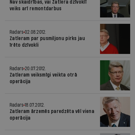
Nav skaidrības, vai Zatlera dzīvoklī
veiks arī remontdarbus
Radars
02.08.2012.
Zatleram par pusmiljonu pirks jau
īrēto dzīvokli
Radars
20.07.2012.
Zatleram veiksmīgi veikta otrā
operācija
Radars
18.07.2012.
Zatleram ārzemēs paredzēta vēl viena
operācija