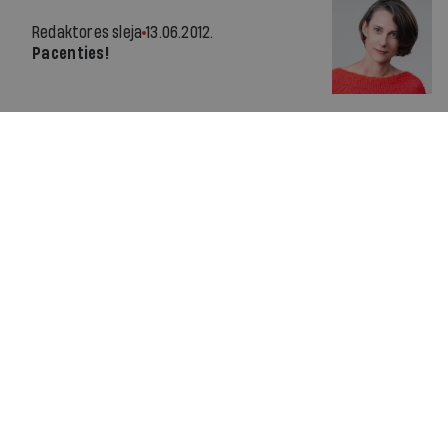
Redaktores sleja
13.06.2012.
Pacenties!
Par IR
Manifests
Ētikas kodekss
Pakalpojumu sniegšanas noteikumi