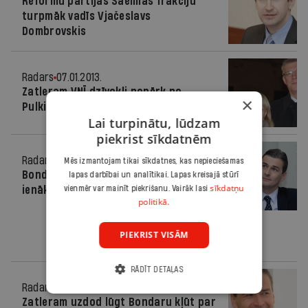
Reformu partijas Saeimas frakciju
turpmāk vadīs Vjačeslavs
Dombrovskis
Radars
07.01.2013.
Zatleram VNĪ dzīvokli nopērk no
×
Pulkinenas
Lai turpinātu, lūdzam
piekrist sīkdatnēm
Radars
07.01.2013.
Mēs izmantojam tikai sīkdatnes, kas nepieciešamas
Bondars Reformu partijā varētu
lapas darbībai un analītikai. Lapas kreisajā stūrī
sīkdatņu
ienākt ar savu komandu
vienmēr var mainīt piekrišanu. Vairāk lasi
politikā.
PIEKRIST VISĀM
RĀDĪT DETAĻAS
Radars
04.01.2013.
Zatleram uzdod lūgt Bondaru kļūt par