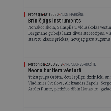
Profesija
18.11.2020.
ALISE MARKĀNE
Brīnišķīgs instruments
Nonākot skolā, Salaspils 1. vidusskolas vēstu
Bergmane gribēja lauzt divus stereotipus. Vi
stāvētu klases priekšā, nevajag garu augumu 
seju. Pēc tam pierādīt — vēsture nav tikai sa
fakti
Personība
20.03.2019.
ANDA BURVE-ROZĪTE
Neona burtiem vēsturē
Tekstgrupa Orbīta, četri spilgti dzejnieki u
Vladimirs Svetlovs, Aleksandrs Zapoļs, Serge
Artūrs Punte, piedzīvo dibināšanas 20. gada
Purvīša balvai par jaunāko kopdarbu — izstādi
dzeju