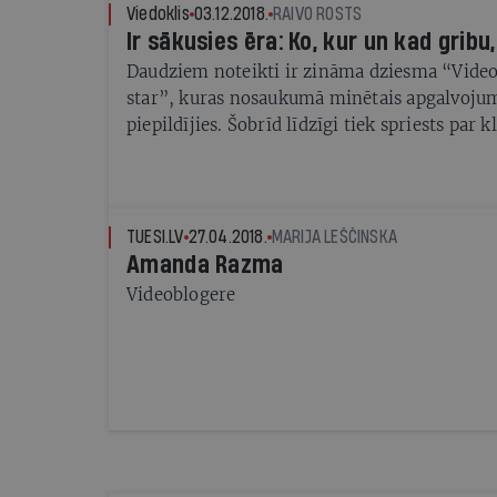
Viedoklis
03.12.2018.
RAIVO ROSTS
Ir sākusies ēra: Ko, kur un kad gribu
Daudziem noteikti ir zināma dziesma “Video 
star”, kuras nosaukumā minētais apgalvoju
piepildījies. Šobrīd līdzīgi tiek spriests par k
televīzijas norietu, jo cilvēki paši vēlas note
patērēt. Šīm runām ir zināms pamats, jo pat
cilvēku paši pieņem lēmumu, kad un kur ska
video saturu, izvēloties tā saucamās video
TUESI.LV
27.04.2018.
MARIJA LEŠČINSKA
platformas.
Amanda Razma
Videoblogere