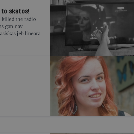
, to skatos!
killed the radio
ms gan nav
lasiskās jeb lineārās
ikt, kādu saturu
iešām: arvien vairāk
tīties konkrēto
-on-demand (VOD)