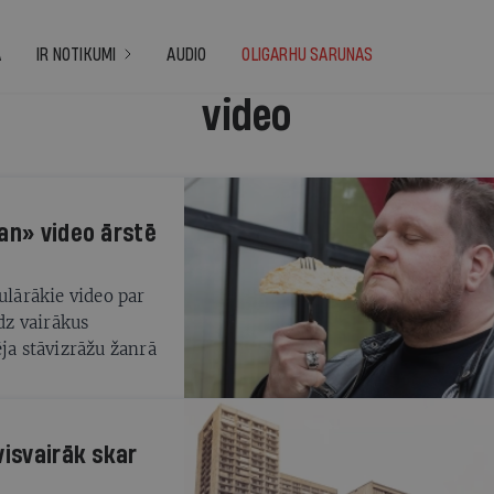
A
IR NOTIKUMI
AUDIO
OLIGARHU SARUNAS
video
an» video ārstē
ulārākie video par
edz vairākus
ēja stāvizrāžu žanrā
visvairāk skar