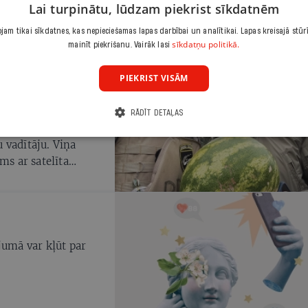
Lai turpinātu, lūdzam piekrist sīkdatnēm
am tikai sīkdatnes, kas nepieciešamas lapas darbībai un analītikai. Lapas kreisajā stūr
sīkdatņu politikā.
mainīt piekrišanu. Vairāk lasi
 IR
PIEKRIST VISĀM
mentēt karu, lai
i
RĀDĪT DETAĻAS
kā ukraiņu raidījumu
 vadītāju. Viņa
ms ar satelīta
rnālistu,
6 valstis, bet tikai
ia Mandrii īpašnieks,
ārgu ceļojumu
Zaharenko
jumā var kļūt par