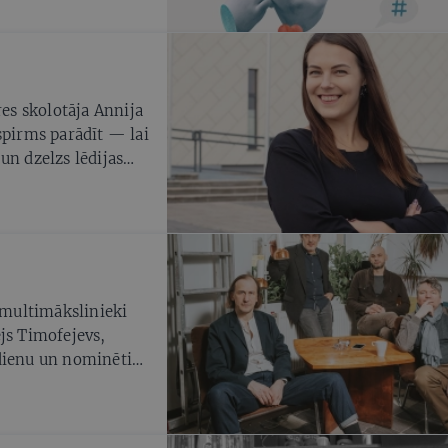
res skolotāja Annija
spirms parādīt — lai
un dzelzs lēdijas
usi un garlaicīgi
n multimākslinieki
js Timofejevs,
dienu un nominēti
, kas saistīta ar