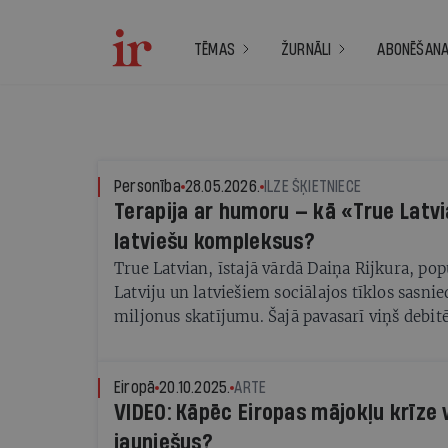
TĒMAS
ŽURNĀLI
ABONĒŠAN
Personība
28.05.2026.
ILZE ŠĶIETNIECE
Terapija ar humoru — kā «True Latvi
latviešu kompleksus?
True Latvian, īstajā vārdā Daiņa Rijkura, pop
Latviju un latviešiem sociālajos tīklos sasni
miljonus skatījumu. Šajā pavasarī viņš debit
Eiropā
20.10.2025.
ARTE
VIDEO: Kāpēc Eiropas mājokļu krīze 
jauniešus?