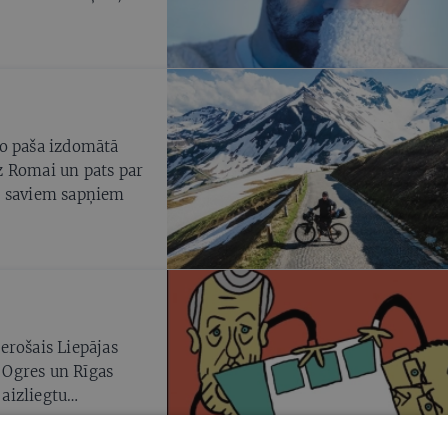
vijā
vo paša izdomātā
z Romai un pats par
kot saviem sapņiem
erošais Liepājas
, Ogres un Rīgas
aizliegtu
jiem, bet valsts