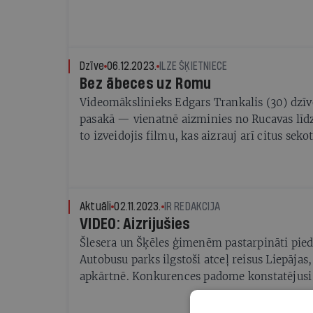
viņš kļuvis par pašlaik populārāko reperi Lat
Dzīve
06.12.2023.
ILZE ŠĶIETNIECE
Bez ābeces uz Romu
Videomākslinieks Edgars Trankalis (30) dzī
pasakā — vienatnē aizminies no Rucavas līd
to izveidojis filmu, kas aizrauj arī citus se
Aktuāli
02.11.2023.
IR REDAKCIJA
VIDEO: Aizrijušies
Šlesera un Šķēles ģimenēm pastarpināti pied
Autobusu parks ilgstoši atceļ reisus Liepājas
apkārtnē. Konkurences padome konstatējusi 
vienošanos ar vēl diviem pasažieru pārvadātā
noslēgto līgumu tāpēc nevar lauzt.