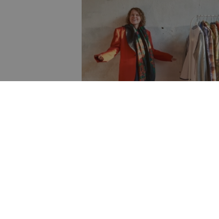
spēles un
mīļotākais laika
i seko, ko viņiem