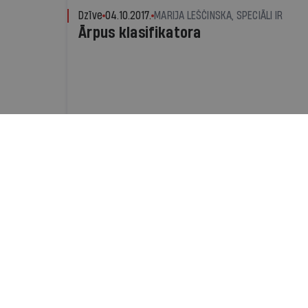
Dzīve
04.10.2017.
MARIJA LEŠČINSKA, SPECIĀLI IR
Ārpus klasifikatora
Dzīve
05.07.2017.
IR.LV
Virtuālie varoņi
Vai zināt, kur vasaru pavada pusaudži? Joki, 
pārgalvības - videovietne YouTube ir viņu ie
kavēklis. Daudzi vecāki pat nezina, kam bērn
stāsta um māca
1 no 2 miljoniem
15.02.2017.
IEVA CIELAVA