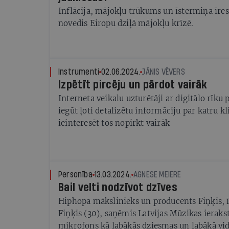
Inflācija, mājokļu trūkums un īstermiņa īre
novedis Eiropu dziļā mājokļu krīzē.
Instrumenti
02.06.2024.
JĀNIS VĒVERS
Izpētīt pircēju un pārdot vairāk
Interneta veikalu uzturētāji ar digitālo rīku 
iegūt ļoti detalizētu informāciju par katru k
ieinteresēt tos nopirkt vairāk
Personība
13.03.2024.
AGNESE MEIERE
Bail velti nodzīvot dzīves
Hiphopa mākslinieks un producents Fiņķis, īs
Fiņķis (30), saņēmis Latvijas Mūzikas ieraks
mikrofons kā labākās dziesmas un labākā vid