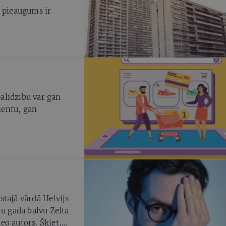
s pieaugums ir
palīdzību var gan
lientu, gan
tajā vārdā Helvijs
tu gada balvu Zelta
eo autors. Šķiet,