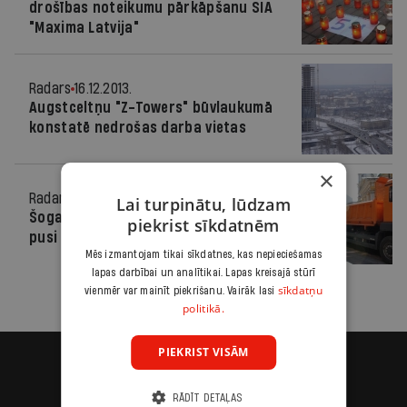
drošības noteikumu pārkāpšanu SIA
"Maxima Latvija"
Radars
16.12.2013.
Augstceltņu "Z-Towers" būvlaukumā
konstatē nedrošas darba vietas
×
Radars
27.10.2011.
Lai turpinātu, lūdzam
Šogad nereģistrētā nodarbinātība uz
piekrist sīkdatnēm
pusi lielāka
Mēs izmantojam tikai sīkdatnes, kas nepieciešamas
lapas darbībai un analītikai. Lapas kreisajā stūrī
sīkdatņu
vienmēr var mainīt piekrišanu. Vairāk lasi
politikā.
PIEKRIST VISĀM
RĀDĪT DETAĻAS