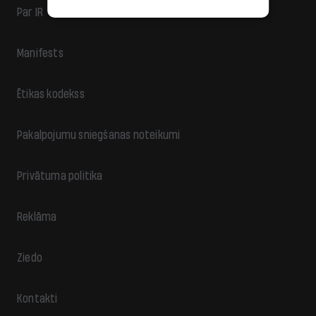
Par IR
Manifests
Ētikas kodekss
Pakalpojumu sniegšanas noteikumi
Privātuma politika
Reklāma
Ziedo
Kontakti