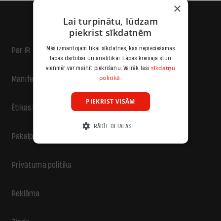
×
Lai turpinātu, lūdzam
piekrist sīkdatnēm
Mēs izmantojam tikai sīkdatnes, kas nepieciešamas
Par IR
lapas darbībai un analītikai. Lapas kreisajā stūrī
sīkdatņu
vienmēr var mainīt piekrišanu. Vairāk lasi
politikā.
Manifests
PIEKRIST VISĀM
Ētikas kodekss
RĀDĪT DETAĻAS
Pakalpojumu sniegšanas noteikumi
Privātuma politika
Reklāma