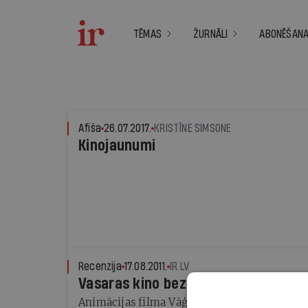
TĒMAS
ŽURNĀLI
ABONĒŠAN
Afiša
26.07.2017.
KRISTĪNE SIMSONE
Kinojaunumi
Recenzija
17.08.2011.
IR.LV
Vasaras kino bez iedvesmas
Animācijas filma Vāģi 2 un Lerijs Krauns ar