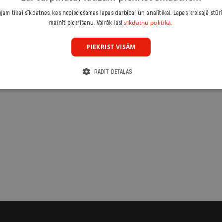
 - garlaicība!
am tikai sīkdatnes, kas nepieciešamas lapas darbībai un analītikai. Lapas kreisajā stūr
sīkdatņu politikā.
mainīt piekrišanu. Vairāk lasi
PIEKRIST VISĀM
RĀDĪT DETAĻAS