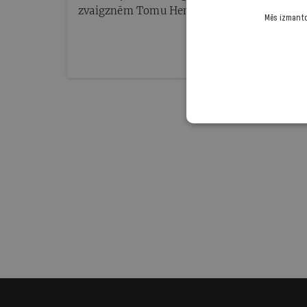
zvaigznēm Tomu Henksu un Džūliju Roberstu
Mēs izmantoj