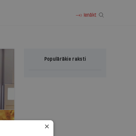
Ienākt
Populārākie raksti
×