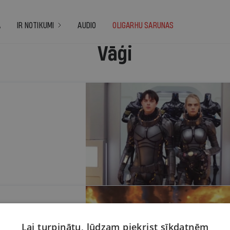
A
IR NOTIKUMI
AUDIO
OLIGARHU SARUNAS
Vāģi
 Holivudas
Lai turpinātu, lūdzam piekrist sīkdatnēm