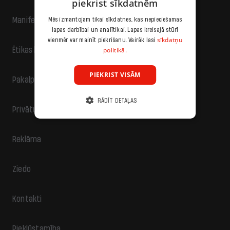
piekrist sīkdatnēm
Manifests
Mēs izmantojam tikai sīkdatnes, kas nepieciešamas
lapas darbībai un analītikai. Lapas kreisajā stūrī
sīkdatņu
vienmēr var mainīt piekrišanu. Vairāk lasi
politikā.
Ētikas kodekss
PIEKRIST VISĀM
Pakalpojumu sniegšanas noteikumi
RĀDĪT DETAĻAS
Privātuma politika
Reklāma
Ziedo
Kontakti
Piekļūstamība