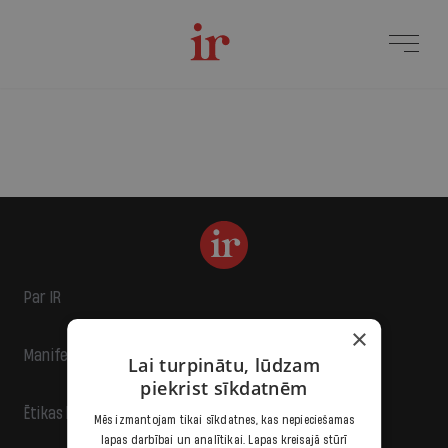
Par IR
×
Manifests
Lai turpinātu, lūdzam
piekrist sīkdatnēm
Ētikas kodekss
Mēs izmantojam tikai sīkdatnes, kas nepieciešamas
lapas darbībai un analītikai. Lapas kreisajā stūrī