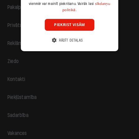
sīkdatņu
vienmēr var mainīt piekrišanu. Vairāk lasi
Pakalpojumu sniegšanas noteikumi
politikā.
PIEKRIST VISĀM
Privātuma politika
RĀDĪT DETAĻAS
Reklāma
Ziedo
Kontakti
Piekļūstamība
Sadarbība
Vakances