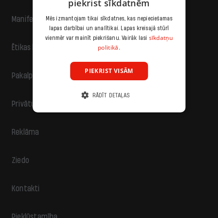
piekrist sīkdatnēm
Manifests
Mēs izmantojam tikai sīkdatnes, kas nepieciešamas
lapas darbībai un analītikai. Lapas kreisajā stūrī
sīkdatņu
vienmēr var mainīt piekrišanu. Vairāk lasi
politikā.
Ētikas kodekss
PIEKRIST VISĀM
Pakalpojumu sniegšanas noteikumi
RĀDĪT DETAĻAS
Privātuma politika
Reklāma
Ziedo
Kontakti
Piekļūstamība