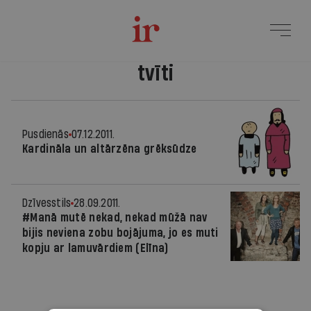
tvīti
Pusdienās
07.12.2011.
Kardināla un altārzēna grēksūdze
Dzīvesstils
28.09.2011.
#Manā mutē nekad, nekad mūžā nav
bijis neviena zobu bojājuma, jo es muti
kopju ar lamuvārdiem (Elīna)