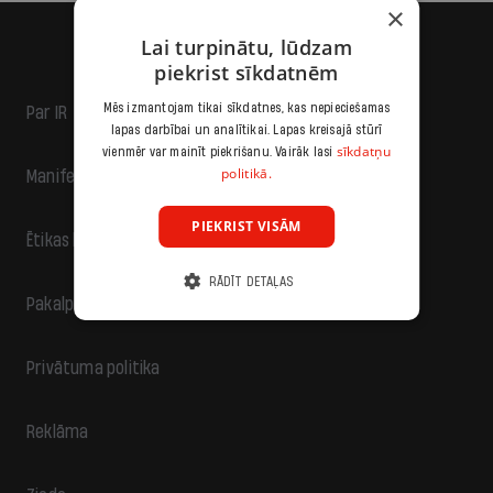
×
Lai turpinātu, lūdzam
piekrist sīkdatnēm
Mēs izmantojam tikai sīkdatnes, kas nepieciešamas
Par IR
lapas darbībai un analītikai. Lapas kreisajā stūrī
sīkdatņu
vienmēr var mainīt piekrišanu. Vairāk lasi
politikā.
Manifests
PIEKRIST VISĀM
Ētikas kodekss
RĀDĪT DETAĻAS
Pakalpojumu sniegšanas noteikumi
Privātuma politika
Reklāma