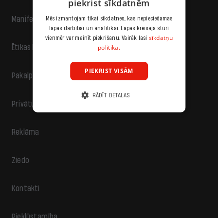
piekrist sīkdatnēm
Manifests
Mēs izmantojam tikai sīkdatnes, kas nepieciešamas
lapas darbībai un analītikai. Lapas kreisajā stūrī
sīkdatņu
vienmēr var mainīt piekrišanu. Vairāk lasi
politikā.
Ētikas kodekss
PIEKRIST VISĀM
Pakalpojumu sniegšanas noteikumi
RĀDĪT DETAĻAS
Privātuma politika
Reklāma
Ziedo
Kontakti
Piekļūstamība