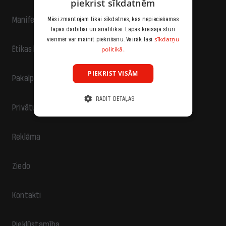
piekrist sīkdatnēm
Manifests
Mēs izmantojam tikai sīkdatnes, kas nepieciešamas
lapas darbībai un analītikai. Lapas kreisajā stūrī
sīkdatņu
vienmēr var mainīt piekrišanu. Vairāk lasi
politikā.
Ētikas kodekss
PIEKRIST VISĀM
Pakalpojumu sniegšanas noteikumi
RĀDĪT DETAĻAS
Privātuma politika
Reklāma
Ziedo
Kontakti
Piekļūstamība