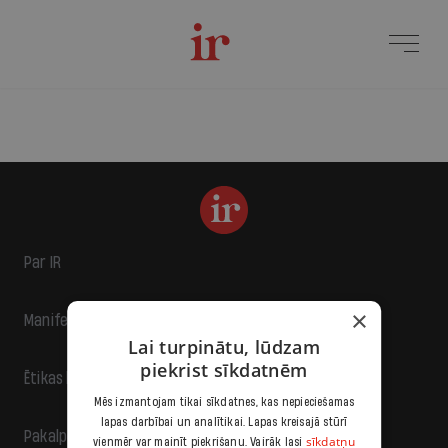
Par IR
×
Manifests
Lai turpinātu, lūdzam
piekrist sīkdatnēm
Ētikas kodekss
Mēs izmantojam tikai sīkdatnes, kas nepieciešamas
lapas darbībai un analītikai. Lapas kreisajā stūrī
Pakalpojumu sniegšanas noteikumi
sīkdatņu
vienmēr var mainīt piekrišanu. Vairāk lasi