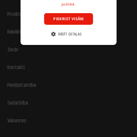
politikā.
Privātuma politika
PIEKRIST VISĀM
Reklāma
RĀDĪT DETAĻAS
Ziedo
Kontakti
Piekļūstamība
Sadarbība
Vakances