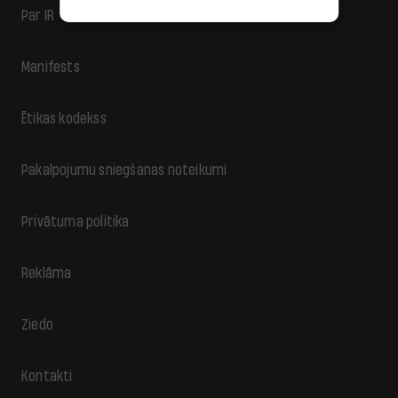
Par IR
Manifests
Ētikas kodekss
Pakalpojumu sniegšanas noteikumi
Privātuma politika
Reklāma
Ziedo
Kontakti