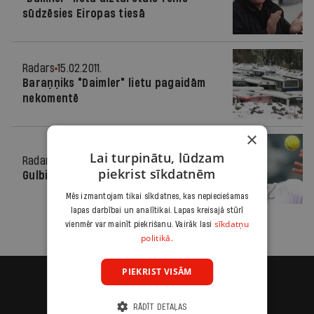
sūdzēsies Eiropas tiesā
Radars
15.02.2011.
Baraņņiks "Daimler" lietu pagaidām
nekomentē
×
Lai turpinātu, lūdzam
Radars
27.04.2010.
piekrist sīkdatnēm
Gulbis pieveic Federeru
Mēs izmantojam tikai sīkdatnes, kas nepieciešamas
lapas darbībai un analītikai. Lapas kreisajā stūrī
sīkdatņu
vienmēr var mainīt piekrišanu. Vairāk lasi
politikā.
PIEKRIST VISĀM
RĀDĪT DETAĻAS