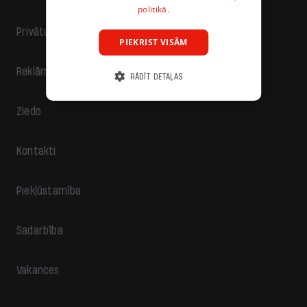
politikā.
Privātuma politika
PIEKRIST VISĀM
Reklāma
RĀDĪT DETAĻAS
Ziedo
Kontakti
Piekļūstamība
Sadarbība
Vakances