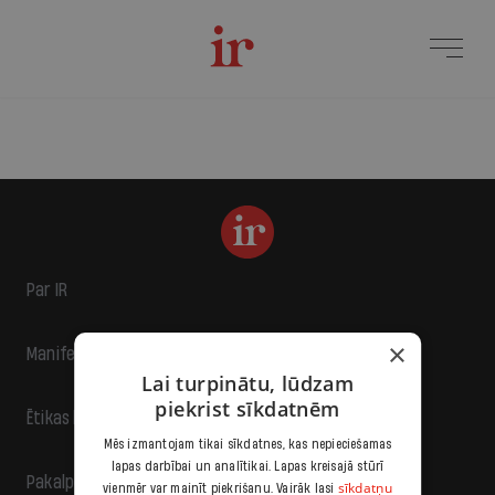
Par IR
×
Manifests
Lai turpinātu, lūdzam
piekrist sīkdatnēm
Ētikas kodekss
Mēs izmantojam tikai sīkdatnes, kas nepieciešamas
lapas darbībai un analītikai. Lapas kreisajā stūrī
Pakalpojumu sniegšanas noteikumi
sīkdatņu
vienmēr var mainīt piekrišanu. Vairāk lasi