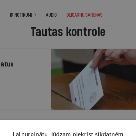
A
IR NOTIKUMI
AUDIO
OLIGARHU SARUNAS
Tautas kontrole
dātus
Lai turpinātu, lūdzam piekrist sīkdatnēm