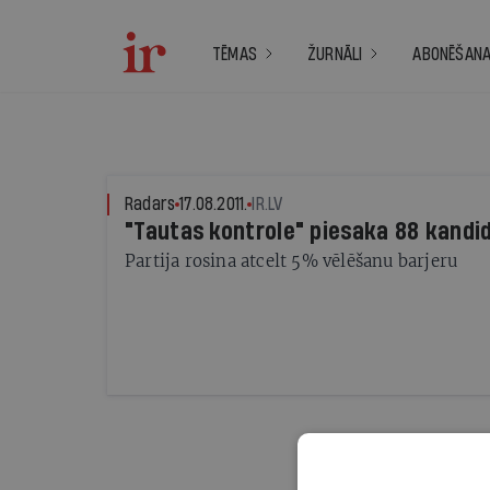
TĒMAS
ŽURNĀLI
ABONĒŠAN
Radars
17.08.2011.
IR.LV
"Tautas kontrole" piesaka 88 kandi
Partija rosina atcelt 5% vēlēšanu barjeru