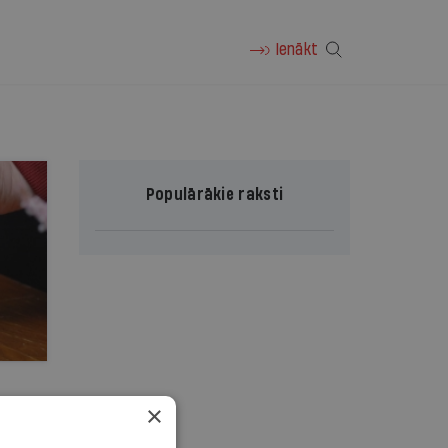
Ienākt
Populārākie raksti
×