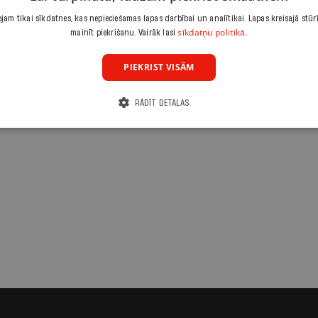
am tikai sīkdatnes, kas nepieciešamas lapas darbībai un analītikai. Lapas kreisajā stūr
sīkdatņu politikā.
mainīt piekrišanu. Vairāk lasi
PIEKRIST VISĀM
RĀDĪT DETAĻAS